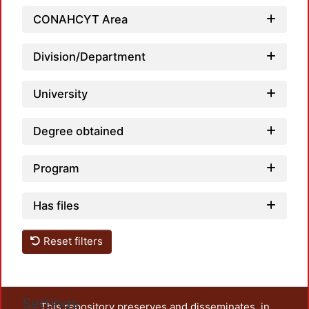
CONAHCYT Area
Division/Department
Loadi
University
Degree obtained
Program
Has files
Reset filters
Settings
This repository preserves and disseminates, in