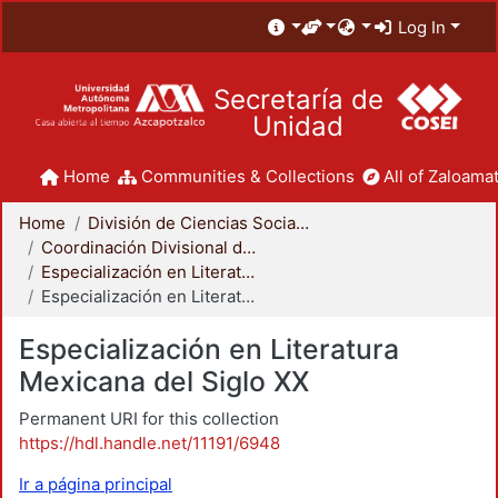
Log In
Secretaría de
Unidad
Home
Communities & Collections
All of Zaloamat
Home
División de Ciencias Sociales y Humanidades
Coordinación Divisional de Posgrado
Especialización en Literatura Mexicana del Siglo XX
Especialización en Literatura Mexicana del Siglo XX
Especialización en Literatura
Mexicana del Siglo XX
Permanent URI for this collection
https://hdl.handle.net/11191/6948
Ir a página principal