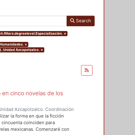
Search
h.filters.degreelevel.Especialización.
×
y Humanidades.
×
). Unidad Azcapotzalco.
×
 en cinco novelas de los
Unidad Azcapotzalco. Coordinación
o, Berenice Itzel
izar la forma en que la ficción
os cincuenta coinciden para
novelas mexicanas. Comenzaré con