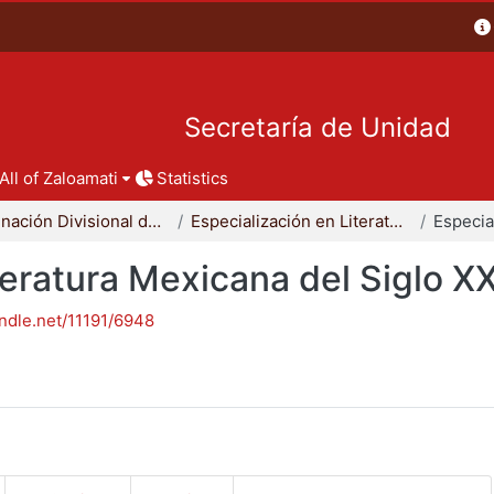
Secretaría de Unidad
All of Zaloamati
Statistics
Coordinación Divisional de Posgrado
Especialización en Literatura Mexicana del Siglo XX
teratura Mexicana del Siglo X
andle.net/11191/6948