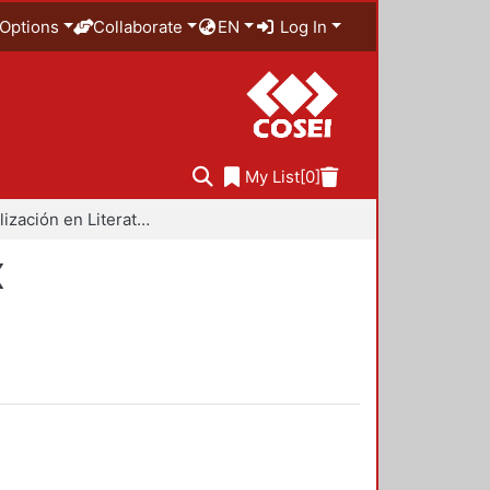
Options
Collaborate
EN
Log In
My List
[0]
Especialización en Literatura Mexicana del Siglo XX
X