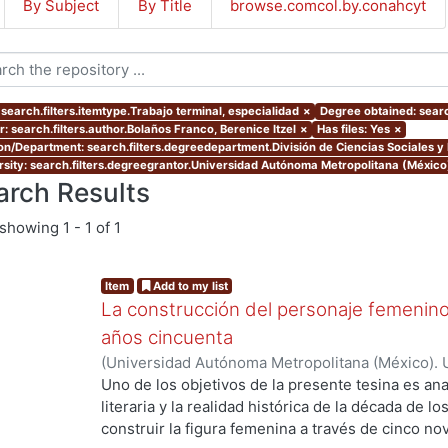
By Subject
By Title
browse.comcol.by.conahcyt
 search.filters.itemtype.Trabajo terminal, especialidad
×
Degree obtained: searc
: search.filters.author.Bolaños Franco, Berenice Itzel
×
Has files: Yes
×
ion/Department: search.filters.degreedepartment.División de Ciencias Sociales 
rsity: search.filters.degreegrantor.Universidad Autónoma Metropolitana (México
arch Results
showing
1 - 1 of 1
Item
Add to my list
La construcción del personaje femenino
años cincuenta
(
Universidad Autónoma Metropolitana (México). 
de Servicios de Información.
,
2019
)
Bolaños Franc
Uno de los objetivos de la presente tesina es anal
...
literaria y la realidad histórica de la década de l
construir la figura femenina a través de cinco 