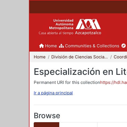
Home
Communities & Collections
Home
División de Ciencias Sociales y Humanidades
Especialización en Li
Permanent URI for this collection
https://hdl.h
Ir a página principal
Browse