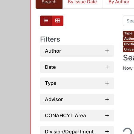
Search
By Issue Date
By Author
Type:
Filters
Author
Divis
Unive
Author
Se
Date
Now 
Type
Advisor
CONAHCYT Area
Loading
Division/Department