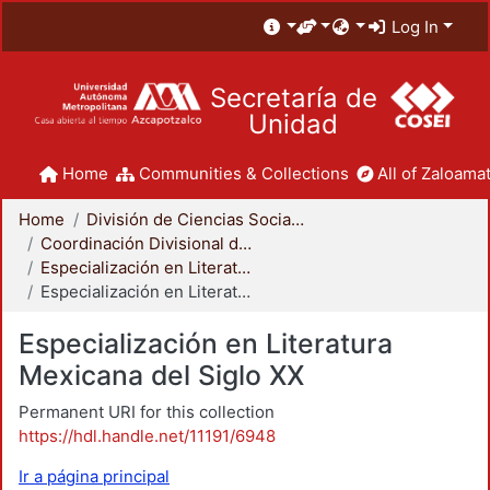
Log In
Secretaría de
Unidad
Home
Communities & Collections
All of Zaloamat
Home
División de Ciencias Sociales y Humanidades
Coordinación Divisional de Posgrado
Especialización en Literatura Mexicana del Siglo XX
Especialización en Literatura Mexicana del Siglo XX
Especialización en Literatura
Mexicana del Siglo XX
Permanent URI for this collection
https://hdl.handle.net/11191/6948
Ir a página principal