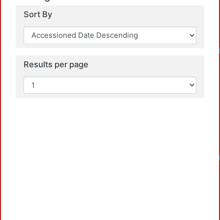
Sort By
Lo
Results per page
Lo