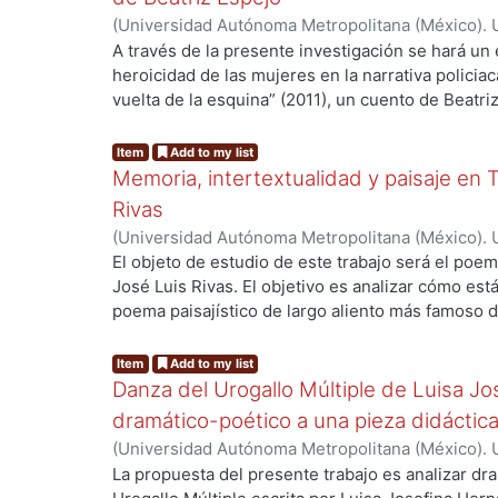
construyeron sus narrativas y ubicar a los cuent
(
Universidad Autónoma Metropolitana (México). 
modelos definidos de estructura cuentística. La h
Alvarado López, Guiselle Carolina
A través de la presente investigación se hará un e
será que la tradición cuentística mexicana sobre 
heroicidad de las mujeres en la narrativa policiac
las formas en que se escriben cuentos sobre el 
vuelta de la esquina” (2011), un cuento de Beatri
tiempo y a la propuesta creativa de quienes desa
la escritora Agatha Christie. Al ser la protagonista
narrativas.
escritoras mas representativas de la escuela ingl
Item
Add to my list
una aproximación a los elementos generales de est
Memoria, intertextualidad y paisaje en T
la Autobiografía de Christie, para revisar su per
Rivas
allá de si el personaje de Agatha Christie fracasa 
(
Universidad Autónoma Metropolitana (México). 
es determinar que implicaciones tiene su heroici
Adame Rábago, Alejandro José
El objeto de estudio de este trabajo será el poema
partiendo, en primer lugar del análisis estructur
José Luis Rivas. El objetivo es analizar cómo est
enfocarse en ella como personaje histórico. Que 
poema paisajístico de largo aliento más famoso d
como heroína y las estructuras narrativas plant
más importante de su obra por su propuesta form
Maureen Murdock para comprender cual es el pos
ambición en la forma, tuvo en la tradición de la 
Item
Add to my list
cuento.
que interpretar el poema, analizar diferentes pa
Danza del Urogallo Múltiple de Luisa Jo
esa manera, poder hacer una reflexión de las pos
dramático-poético a una pieza didáctic
compositivas de un momento específico de la trad
(
Universidad Autónoma Metropolitana (México). 
partiendo de la base y el entendimiento de que 
Morel Díaz, Arizbell
La propuesta del presente trabajo es analizar dr
producto de las posibilidades compositivas que h