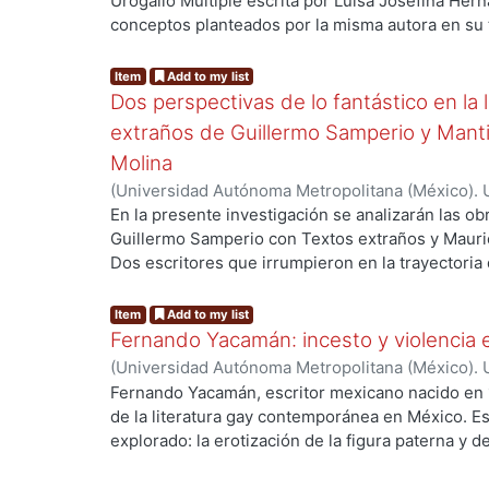
Urogallo Múltiple escrita por Luisa Josefina Her
flujo de esa tradición, además de las implicacion
conceptos planteados por la misma autora en su 
cultural en el cual se enmarca el poema de Rivas
Especialmente, se tomará en cuenta aquellos el
clasificación de un texto en particular. Consecue
Item
Add to my list
reafirmar, tanto la utilidad de la taxonomía de 
Dos perspectivas de lo fantástico en la 
así como la solidez de su pieza dramática en cua
extraños de Guillermo Samperio y Mantis
estética y pertinencia temática.
Molina
(
Universidad Autónoma Metropolitana (México). 
Fabián Pérez, Éder Élber
En la presente investigación se analizarán las o
Guillermo Samperio con Textos extraños y Mauric
Dos escritores que irrumpieron en la trayectoria
siglo XX e inicios del XXI. Para realizar dicha e
la teoría de Jaime Alazraki sobre lo Neofantástic
Item
Add to my list
Samperio, y el ensayo de lo fantástico de Roger Ca
Fernando Yacamán: incesto y violencia
Molina, pues las obras de los autores mexicanos 
(
Universidad Autónoma Metropolitana (México). 
fórmulas establecidas por los investigadores. Con
de Servicios de Información.
,
2024-10
)
Nicasio Ál
Fernando Yacamán, escritor mexicano nacido en 
indagación quedaría constituida en cuatro seccio
de la literatura gay contemporánea en México. E
breve acercamiento a la vida y obra de Guillermo
explorado: la erotización de la figura paterna y
presentan los elementos que integran la teoría de
maduros. El objetivo de esta tesina es analizar el 
análisis en algunas de las narraciones que confo
relaciones homoeróticas narradas por Yacamán e