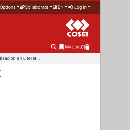
Options
Collaborate
EN
Log In
My List
[0]
Especialización en Literatura Mexicana del Siglo XX
X