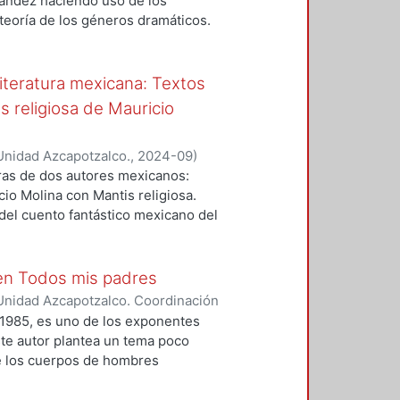
nández haciendo uso de los
es del contexto sociopolítico y
teoría de los géneros dramáticos.
.
ementos fundamentales para la
ntemente, el objetivo central será
géneros propuesta por Hernández,
literatura mexicana: Textos
nto a estructura, propuesta
 religiosa de Mauricio
Unidad Azcapotzalco.
,
2024-09
)
bras de dos autores mexicanos:
io Molina con Mantis religiosa.
 del cuento fantástico mexicano del
xploración, se ha tomado como base
o para las narraciones de
illois para las historias de
 en Todos mis padres
propician el diálogo con las
Unidad Azcapotzalco. Coordinación
siderando lo anterior, la siguiente
varez, Israel
1985, es uno de los exponentes
nes. En la primera, se hace un
ste autor plantea un tema poco
 Samperio. En la segunda; se
 de los cuerpos de hombres
 Jaime Alazraki, a la par del
incesto y la violencia en las
rman Textos extraños. En la
n Todos mis padres. La obra de