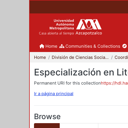
Home
Communities & Collections
Home
División de Ciencias Sociales y Humanidades
Especialización en Li
Permanent URI for this collection
https://hdl.h
Ir a página principal
Browse