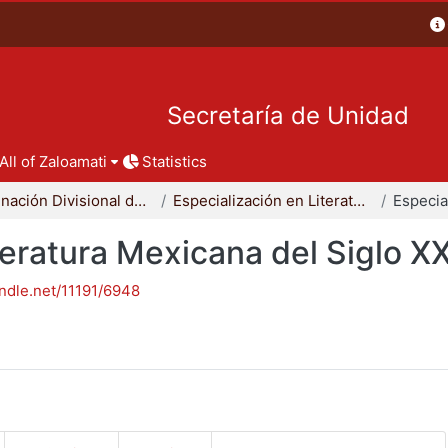
Secretaría de Unidad
All of Zaloamati
Statistics
Coordinación Divisional de Posgrado
Especialización en Literatura Mexicana del Siglo XX
teratura Mexicana del Siglo X
andle.net/11191/6948