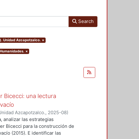
Search
). Unidad Azcapotzalco.
×
y Humanidades.
×
 Bicecci: una lectura
 vacío
Unidad Azcapotzalco.
,
2025-08
)
, analizar las estrategias
r Bicecci para la construcción de
cío (2015). E identificar las