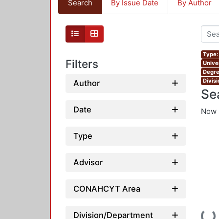
Search
By Issue Date
By Author
Type:
Filters
Unive
Degre
Divis
Author
Se
Date
Now 
Type
Advisor
CONAHCYT Area
Loading...
Division/Department