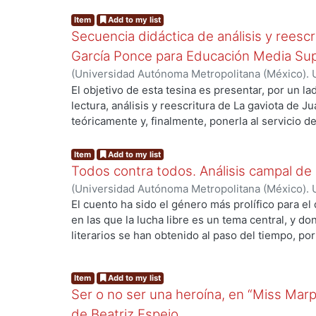
correspondencias entre las obras analizadas de G
arte inespecífico de Florencia Garramuño, pues 
Item
Add to my list
frutos impropios.
Secuencia didáctica de análisis y reesc
García Ponce para Educación Media Sup
(
Universidad Autónoma Metropolitana (México). 
Bravo Varela, Julia
El objetivo de esta tesina es presentar, por un l
lectura, análisis y reescritura de La gaviota de Ju
teóricamente y, finalmente, ponerla al servicio 
Media Superior que deseen utilizarla en sus clase
por ejemplo: establecer diálogos críticos con text
Item
Add to my list
estudiantes a la literatura mexicana, interpretar
Todos contra todos. Análisis campal de 
su contexto concreto o promover la escritura crea
(
Universidad Autónoma Metropolitana (México). 
Bastida Aguilar, Leonardo
El cuento ha sido el género más prolífico para el 
en las que la lucha libre es un tema central, y
literarios se han obtenido al paso del tiempo, p
revistas de corte cultural, antologías con textos 
cuentos de un solo autor. Por lo tanto, el objetiv
Item
Add to my list
analizar la estructura y los elementos de dos cu
Ser o no ser una heroína, en “Miss Marpl
ambientados en el entorno de la lucha libre. De 
establecer las características de los elementos c
de Beatriz Espejo