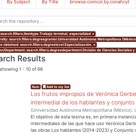
By Subject
By Title
browse.comcol.by.conahcyt
 search.filters.itemtype.Trabajo terminal, especialidad
×
rsity: search.filters.degreegrantor.Universidad Autónoma Metropolitana (México
e obtained: search.filters.degreelevel.Especialización.
×
ion/Department: search.filters.degreedepartment.División de Ciencias Sociales 
arch Results
showing
1 - 10 of 66
Item
Add to my list
Los frutos impropios de Verónica Gerber
intermedial de los hablantes y conjunto
(
Universidad Autónoma Metropolitana (México). 
Hernández Hernández, Odhet
El objetivo de esta tesina es, en primera instancia
intermediales de las que hace uso Verónica Gerbe
las obras Los hablantes (2014-2023) y Conjunto va