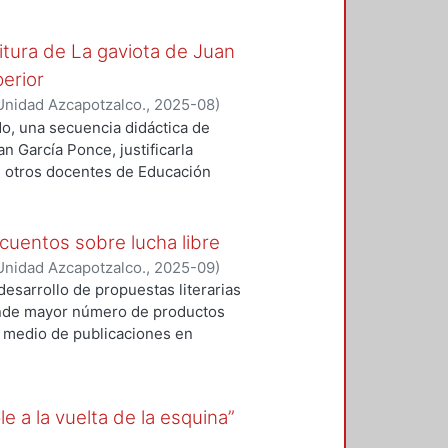
erber Bicecci con la teoría del
se postula que estas obras son
ritura de La gaviota de Juan
erior
Unidad Azcapotzalco.
,
2025-08
)
ado, una secuencia didáctica de
an García Ponce, justificarla
de otros docentes de Educación
s para distintos objetivos, como,
os literarios, aproximar a les
 el mundo narrado en relación con
cuentos sobre lucha libre
tiva en el aula.
Unidad Azcapotzalco.
,
2025-09
)
desarrollo de propuestas literarias
 donde mayor número de productos
or medio de publicaciones en
de diversos autores y libros de
o general de esta investigación es
entos de escritores mexicanos
e a la vuelta de la esquina”
forma específica, se buscará
on los que los autores