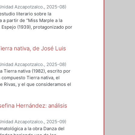
os dentro de alguno de los
Unidad Azcapotzalco.
,
2025-08
)
ipótesis que guiará este trabajo
studio literario sobre la
lucha libre presenta variaciones y
a a partir de “Miss Marple a la
tema se ha modificado conforme al
z Espejo (1939), protagonizado por
rrollan estas propuestas
 de la historia, una de las
esa de narrativa policiaca, se hará
a línea narrativa y se recurrirá a
ierra nativa, de José Luis
spectiva del género policiaco. Mas
o triunfa en el cuento, el objetivo
Unidad Azcapotzalco.
,
2025-08
)
dad para las mujeres escritoras,
 Tierra nativa (1982), escrito por
al del cuento, para después
á compuesto Tierra nativa, el
devela la relación entre su camino
e Rivas, y el que consideramos el
eadas por Joseph Campbell y
al y por el impacto que, con esa
tulado de Beatriz Espejo en este
poesía mexicana. Nos interesa, más
rtes de su composición, para, de
sefina Hernández: análisis
ibilidades y realizaciones
a
ición de la lírica mexicana,
Unidad Azcapotzalco.
,
2025-09
)
esas realizaciones formales son
amatológica a la obra Danza del
abilitaron estadios anteriores del