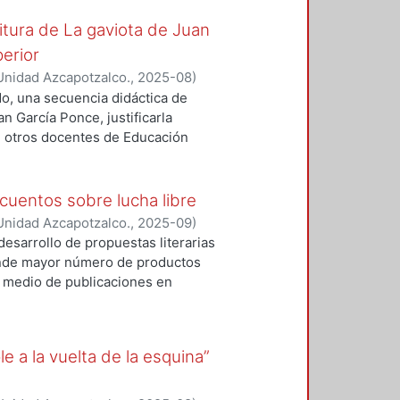
se postula que estas obras son
ritura de La gaviota de Juan
erior
Unidad Azcapotzalco.
,
2025-08
)
ado, una secuencia didáctica de
an García Ponce, justificarla
de otros docentes de Educación
s para distintos objetivos, como,
os literarios, aproximar a les
 el mundo narrado en relación con
cuentos sobre lucha libre
tiva en el aula.
Unidad Azcapotzalco.
,
2025-09
)
desarrollo de propuestas literarias
 donde mayor número de productos
or medio de publicaciones en
de diversos autores y libros de
o general de esta investigación es
entos de escritores mexicanos
e a la vuelta de la esquina”
forma específica, se buscará
on los que los autores
os dentro de alguno de los