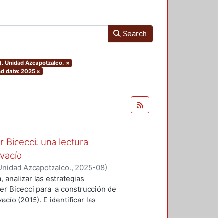
Search
). Unidad Azcapotzalco.
×
d date: 2025
×
 Bicecci: una lectura
 vacío
Unidad Azcapotzalco.
,
2025-08
)
, analizar las estrategias
r Bicecci para la construcción de
cío (2015). E identificar las
erber Bicecci con la teoría del