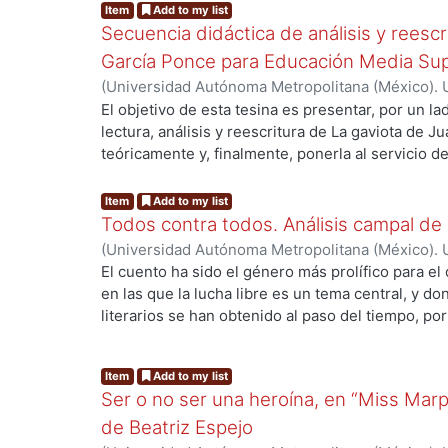
arte inespecífico de Florencia Garramuño, pues 
Item
Add to my list
frutos impropios.
Secuencia didáctica de análisis y reesc
García Ponce para Educación Media Sup
(
Universidad Autónoma Metropolitana (México). 
Bravo Varela, Julia
El objetivo de esta tesina es presentar, por un l
lectura, análisis y reescritura de La gaviota de Ju
teóricamente y, finalmente, ponerla al servicio 
Media Superior que deseen utilizarla en sus clase
por ejemplo: establecer diálogos críticos con text
Item
Add to my list
estudiantes a la literatura mexicana, interpretar
Todos contra todos. Análisis campal de 
su contexto concreto o promover la escritura crea
(
Universidad Autónoma Metropolitana (México). 
Bastida Aguilar, Leonardo
El cuento ha sido el género más prolífico para el 
en las que la lucha libre es un tema central, y
literarios se han obtenido al paso del tiempo, p
revistas de corte cultural, antologías con textos 
cuentos de un solo autor. Por lo tanto, el objetiv
Item
Add to my list
analizar la estructura y los elementos de dos cu
Ser o no ser una heroína, en “Miss Marpl
ambientados en el entorno de la lucha libre. De 
establecer las características de los elementos c
de Beatriz Espejo
construyeron sus narrativas y ubicar a los cuent