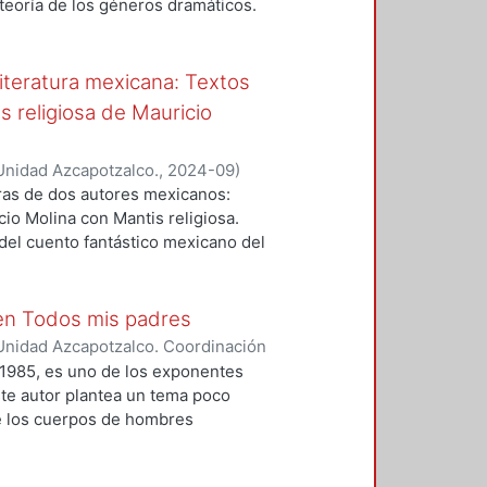
teoría de los géneros dramáticos.
.
ementos fundamentales para la
ntemente, el objetivo central será
géneros propuesta por Hernández,
literatura mexicana: Textos
nto a estructura, propuesta
 religiosa de Mauricio
Unidad Azcapotzalco.
,
2024-09
)
bras de dos autores mexicanos:
io Molina con Mantis religiosa.
 del cuento fantástico mexicano del
xploración, se ha tomado como base
o para las narraciones de
illois para las historias de
 en Todos mis padres
propician el diálogo con las
Unidad Azcapotzalco. Coordinación
siderando lo anterior, la siguiente
varez, Israel
1985, es uno de los exponentes
nes. En la primera, se hace un
ste autor plantea un tema poco
 Samperio. En la segunda; se
 de los cuerpos de hombres
 Jaime Alazraki, a la par del
incesto y la violencia en las
rman Textos extraños. En la
n Todos mis padres. La obra de
exploración de la obra de Mauricio