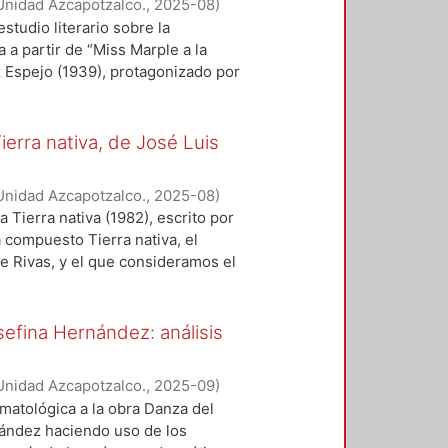
Unidad Azcapotzalco.
,
2025-08
)
ipótesis que guiará este trabajo
studio literario sobre la
lucha libre presenta variaciones y
a a partir de “Miss Marple a la
tema se ha modificado conforme al
z Espejo (1939), protagonizado por
rrollan estas propuestas
 de la historia, una de las
esa de narrativa policiaca, se hará
a línea narrativa y se recurrirá a
ierra nativa, de José Luis
spectiva del género policiaco. Mas
o triunfa en el cuento, el objetivo
Unidad Azcapotzalco.
,
2025-08
)
dad para las mujeres escritoras,
 Tierra nativa (1982), escrito por
al del cuento, para después
á compuesto Tierra nativa, el
devela la relación entre su camino
e Rivas, y el que consideramos el
eadas por Joseph Campbell y
al y por el impacto que, con esa
tulado de Beatriz Espejo en este
poesía mexicana. Nos interesa, más
rtes de su composición, para, de
sefina Hernández: análisis
ibilidades y realizaciones
a
ición de la lírica mexicana,
Unidad Azcapotzalco.
,
2025-09
)
esas realizaciones formales son
amatológica a la obra Danza del
abilitaron estadios anteriores del
nández haciendo uso de los
es del contexto sociopolítico y