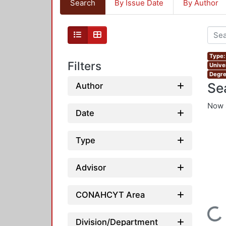
Search
By Issue Date
By Author
Type:
Filters
Unive
Degre
Se
Author
Now 
Date
Type
Advisor
Loading...
CONAHCYT Area
Division/Department