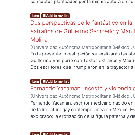
conceptos planteados por la misma autora en su 
cultural en el cual se enmarca el poema de Rivas
Especialmente, se tomará en cuenta aquellos el
clasificación de un texto en particular. Consecue
Item
Add to my list
reafirmar, tanto la utilidad de la taxonomía de 
Dos perspectivas de lo fantástico en la 
así como la solidez de su pieza dramática en cua
extraños de Guillermo Samperio y Mantis
estética y pertinencia temática.
Molina
(
Universidad Autónoma Metropolitana (México). 
Fabián Pérez, Éder Élber
En la presente investigación se analizarán las o
Guillermo Samperio con Textos extraños y Mauric
Dos escritores que irrumpieron en la trayectoria
siglo XX e inicios del XXI. Para realizar dicha e
la teoría de Jaime Alazraki sobre lo Neofantástic
Item
Add to my list
Samperio, y el ensayo de lo fantástico de Roger Ca
Fernando Yacamán: incesto y violencia
Molina, pues las obras de los autores mexicanos 
(
Universidad Autónoma Metropolitana (México). 
fórmulas establecidas por los investigadores. Con
de Servicios de Información.
,
2024-10
)
Nicasio Ál
Fernando Yacamán, escritor mexicano nacido en 
indagación quedaría constituida en cuatro seccio
de la literatura gay contemporánea en México. E
breve acercamiento a la vida y obra de Guillermo
explorado: la erotización de la figura paterna y
presentan los elementos que integran la teoría de
maduros. El objetivo de esta tesina es analizar el 
análisis en algunas de las narraciones que confo
relaciones homoeróticas narradas por Yacamán e
tercera parte del escrito, se realiza una mínima 
Item
Add to my list