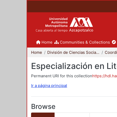
Home
Communities & Collections
Home
División de Ciencias Sociales y Humanidades
Especialización en Li
Permanent URI for this collection
https://hdl.h
Ir a página principal
Browse