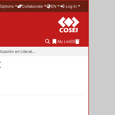
Options
Collaborate
EN
Log In
My List
[0]
Especialización en Literatura Mexicana del Siglo XX
X