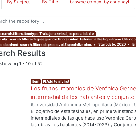
By Subject
By Title
browse.comcol.by.conahcyt
 search.filters.itemtype.Trabajo terminal, especialidad
×
rsity: search.filters.degreegrantor.Universidad Autónoma Metropolitana (México
Start date: 2020
×
En
e obtained: search.filters.degreelevel.Especialización.
×
arch Results
showing
1 - 10 of 52
Item
Add to my list
Los frutos impropios de Verónica Gerber
intermedial de los hablantes y conjunto
(
Universidad Autónoma Metropolitana (México). 
Hernández Hernández, Odhet
El objetivo de esta tesina es, en primera instancia
intermediales de las que hace uso Verónica Gerbe
las obras Los hablantes (2014-2023) y Conjunto va
correspondencias entre las obras analizadas de G