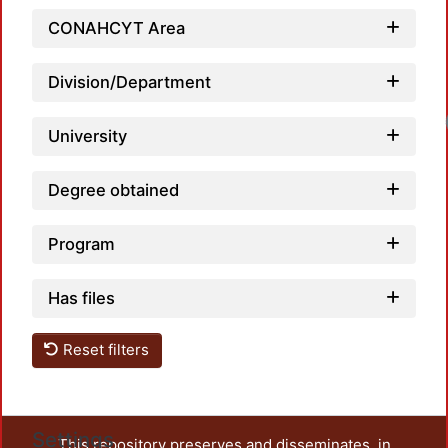
CONAHCYT Area
Division/Department
University
Degree obtained
Program
Has files
Reset filters
Settings
This repository preserves and disseminates, in