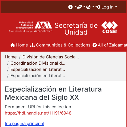
Log In
Secretaría de
Unidad
Home
Communities & Collections
All of Zaloamat
Home
División de Ciencias Sociales y Humanidades
Coordinación Divisional de Posgrado
Especialización en Literatura Mexicana del Siglo XX
Especialización en Literatura Mexicana del Siglo XX
Especialización en Literatura
Mexicana del Siglo XX
Permanent URI for this collection
https://hdl.handle.net/11191/6948
Ir a página principal