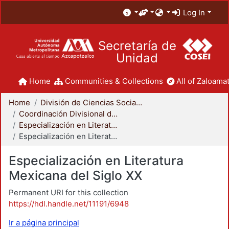
Log In
Secretaría de
Unidad
Home
Communities & Collections
All of Zaloamat
Home
División de Ciencias Sociales y Humanidades
Coordinación Divisional de Posgrado
Especialización en Literatura Mexicana del Siglo XX
Especialización en Literatura Mexicana del Siglo XX
Especialización en Literatura
Mexicana del Siglo XX
Permanent URI for this collection
https://hdl.handle.net/11191/6948
Ir a página principal