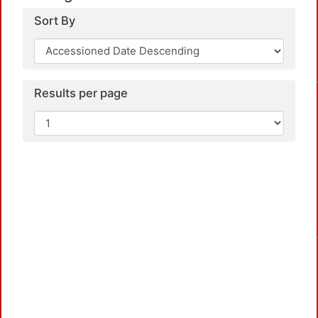
Sort By
Loadi
Results per page
Loadi