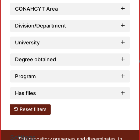
CONAHCYT Area
Division/Department
University
Degree obtained
Program
Has files
Reset filters
Settings
This repository preserves and disseminates, in