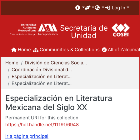
Log In
Secretaría de
Unidad
Home
Communities & Collections
All of Zaloamat
Home
División de Ciencias Sociales y Humanidades
Coordinación Divisional de Posgrado
Especialización en Literatura Mexicana del Siglo XX
Especialización en Literatura Mexicana del Siglo XX
Especialización en Literatura
Mexicana del Siglo XX
Permanent URI for this collection
https://hdl.handle.net/11191/6948
Ir a página principal