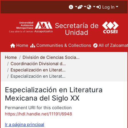
Log In
Secretaría de
Unidad
Home
Communities & Collections
All of Zaloamat
Home
División de Ciencias Sociales y Humanidades
Coordinación Divisional de Posgrado
Especialización en Literatura Mexicana del Siglo XX
Especialización en Literatura Mexicana del Siglo XX
Especialización en Literatura
Mexicana del Siglo XX
Permanent URI for this collection
https://hdl.handle.net/11191/6948
Ir a página principal