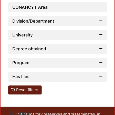
CONAHCYT Area
Division/Department
Loa
University
Degree obtained
Program
Has files
Reset filters
Settings
This repository preserves and disseminates, in