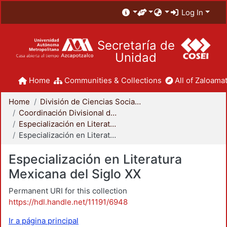
Log In
Secretaría de
Unidad
Home
Communities & Collections
All of Zaloamat
Home
División de Ciencias Sociales y Humanidades
Coordinación Divisional de Posgrado
Especialización en Literatura Mexicana del Siglo XX
Especialización en Literatura Mexicana del Siglo XX
Especialización en Literatura
Mexicana del Siglo XX
Permanent URI for this collection
https://hdl.handle.net/11191/6948
Ir a página principal