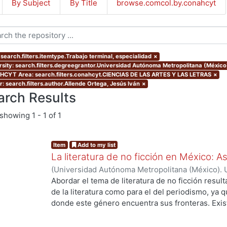
By Subject
By Title
browse.comcol.by.conahcyt
 search.filters.itemtype.Trabajo terminal, especialidad
×
rsity: search.filters.degreegrantor.Universidad Autónoma Metropolitana (México
CYT Area: search.filters.conahcyt.CIENCIAS DE LAS ARTES Y LAS LETRAS
×
r: search.filters.author.Allende Ortega, Jesús Iván
×
arch Results
showing
1 - 1 of 1
Item
Add to my list
La literatura de no ficción en México: 
(
Universidad Autónoma Metropolitana (México). 
de Servicios de Información.
,
2023-10
)
Allende O
Abordar el tema de literatura de no ficción result
de la literatura como para el del periodismo, ya 
donde este género encuentra sus fronteras. Exist
investigaciones que se han encargado de estudiar
casos estos estudios parten de las obras fundacio