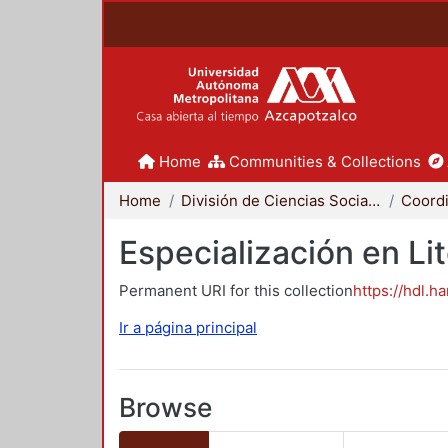
Home
Communities & Collections
Home
División de Ciencias Sociales y Humanidades
Especialización en Li
Permanent URI for this collection
https://hdl.h
Ir a página principal
Browse