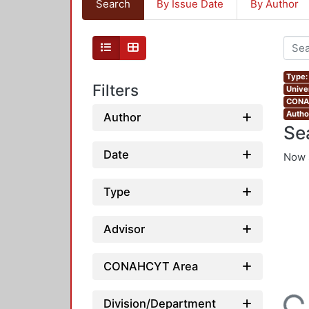
Search
By Issue Date
By Author
Type:
Filters
Unive
CONAH
Autho
Author
Se
Date
Now 
Type
Advisor
CONAHCYT Area
Loading...
Division/Department