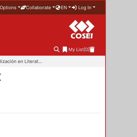
Options
Collaborate
EN
Log In
My List
[0]
Especialización en Literatura Mexicana del Siglo XX
X