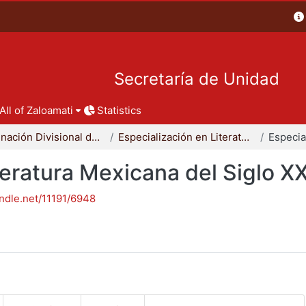
Secretaría de Unidad
All of Zaloamati
Statistics
Coordinación Divisional de Posgrado
Especialización en Literatura Mexicana del Siglo XX
teratura Mexicana del Siglo X
andle.net/11191/6948