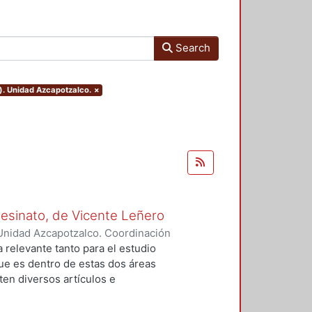
Search
). Unidad Azcapotzalco.
×
Asesinato, de Vicente Leñero
Unidad Azcapotzalco. Coordinación
rtega, Jesús Iván
a relevante tanto para el estudio
que es dentro de estas dos áreas
en diversos artículos e
 el tema, en la mayoría de los
nales de la no ficción. Entre ellas