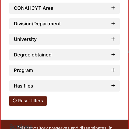
CONAHCYT Area
Division/Department
University
Loadin
Degree obtained
Program
Has files
Reset filters
Settings
This repository preserves and disseminates, in