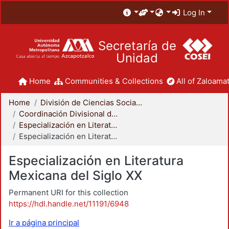
Log In
Secretaría de
Unidad
Home
Communities & Collections
All of Zaloamat
Home
División de Ciencias Sociales y Humanidades
Coordinación Divisional de Posgrado
Especialización en Literatura Mexicana del Siglo XX
Especialización en Literatura Mexicana del Siglo XX
Especialización en Literatura
Mexicana del Siglo XX
Permanent URI for this collection
https://hdl.handle.net/11191/6948
Ir a página principal