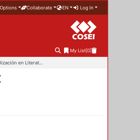
Options
Collaborate
EN
Log In
My List
[0]
Especialización en Literatura Mexicana del Siglo XX
X