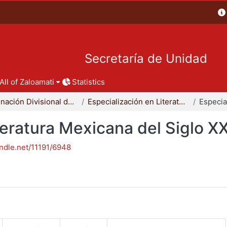
Secretaría de Unidad
All of Zaloamati
Statistics
Coordinación Divisional de Posgrado
Especialización en Literatura Mexicana del Siglo XX
teratura Mexicana del Siglo X
andle.net/11191/6948