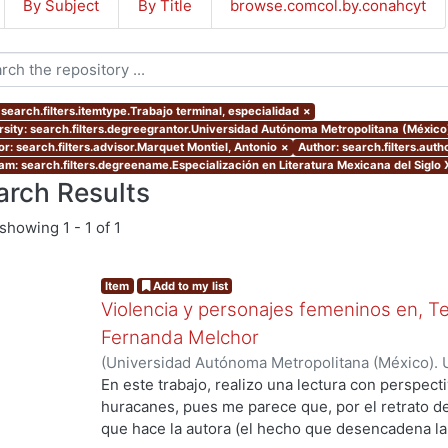
By Subject
By Title
browse.comcol.by.conahcyt
 search.filters.itemtype.Trabajo terminal, especialidad
×
rsity: search.filters.degreegrantor.Universidad Autónoma Metropolitana (México
or: search.filters.advisor.Marquet Montiel, Antonio
×
Author: search.filters.aut
am: search.filters.degreename.Especialización en Literatura Mexicana del Siglo 
arch Results
showing
1 - 1 of 1
Item
Add to my list
Violencia y personajes femeninos en, 
Fernanda Melchor
(
Universidad Autónoma Metropolitana (México). 
de Servicios de Información.
,
2019-11
)
Hernández
En este trabajo, realizo una lectura con perspe
huracanes, pues me parece que, por el retrato de
que hace la autora (el hecho que desencadena la