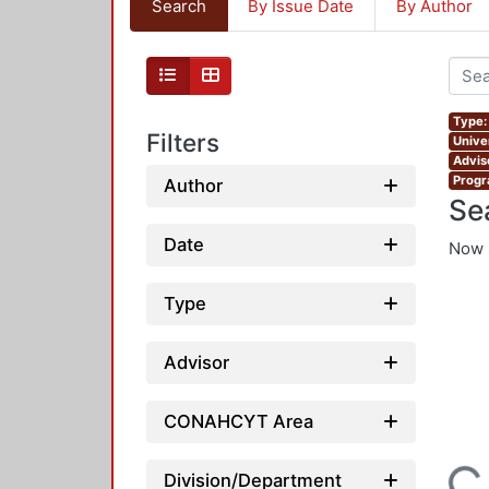
Search
By Issue Date
By Author
Type:
Filters
Unive
Advis
Progr
Author
Se
Date
Now 
Type
Advisor
CONAHCYT Area
Division/Department
Loading...