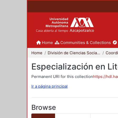
Home
Communities & Collections
Home
División de Ciencias Sociales y Humanidades
Especialización en Li
Permanent URI for this collection
https://hdl.h
Ir a página principal
Browse