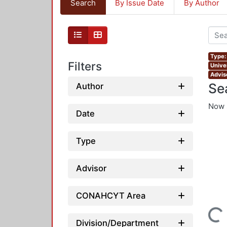
Search
By Issue Date
By Author
Type:
Filters
Unive
Advis
Se
Author
Now 
Date
Type
Advisor
CONAHCYT Area
Loading...
Division/Department