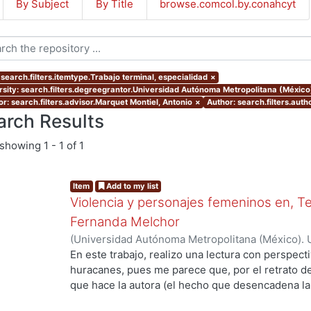
By Subject
By Title
browse.comcol.by.conahcyt
 search.filters.itemtype.Trabajo terminal, especialidad
×
rsity: search.filters.degreegrantor.Universidad Autónoma Metropolitana (México
or: search.filters.advisor.Marquet Montiel, Antonio
×
Author: search.filters.aut
arch Results
showing
1 - 1 of 1
Item
Add to my list
Violencia y personajes femeninos en, 
Fernanda Melchor
(
Universidad Autónoma Metropolitana (México). 
de Servicios de Información.
,
2019-11
)
Hernández
En este trabajo, realizo una lectura con perspe
huracanes, pues me parece que, por el retrato de
que hace la autora (el hecho que desencadena la
personaje al que llaman la Bruja), resulta pertin