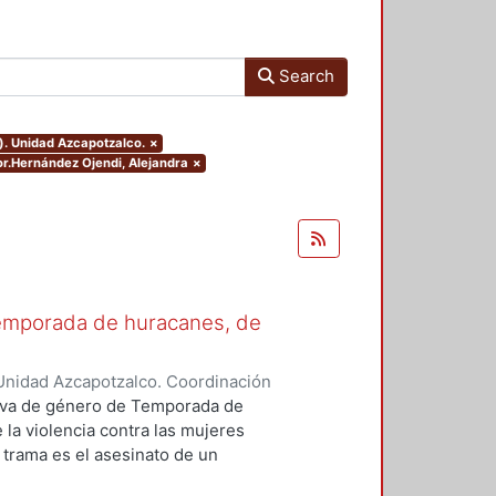
Search
). Unidad Azcapotzalco.
×
hor.Hernández Ojendi, Alejandra
×
Temporada de huracanes, de
Unidad Azcapotzalco. Coordinación
 Ojendi, Alejandra
ctiva de género de Temporada de
 la violencia contra las mujeres
 trama es el asesinato de un
ente una consideración de este tipo,