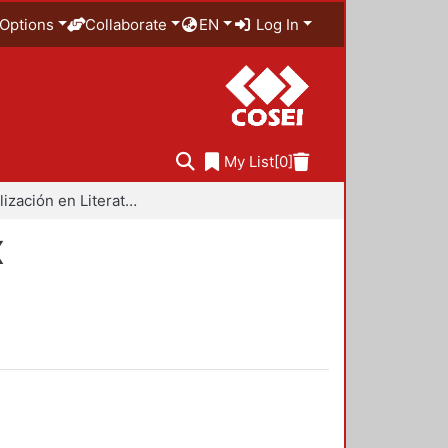
Options
Collaborate
EN
Log In
My List
[0]
Especialización en Literatura Mexicana del Siglo XX
X