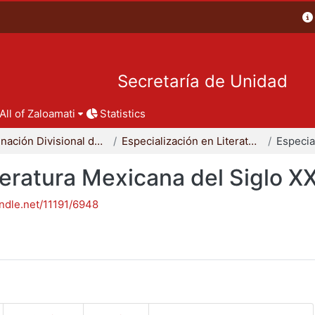
Secretaría de Unidad
All of Zaloamati
Statistics
Coordinación Divisional de Posgrado
Especialización en Literatura Mexicana del Siglo XX
teratura Mexicana del Siglo X
andle.net/11191/6948