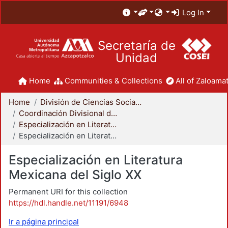
Log In
Secretaría de
Unidad
Home
Communities & Collections
All of Zaloamat
Home
División de Ciencias Sociales y Humanidades
Coordinación Divisional de Posgrado
Especialización en Literatura Mexicana del Siglo XX
Especialización en Literatura Mexicana del Siglo XX
Especialización en Literatura
Mexicana del Siglo XX
Permanent URI for this collection
https://hdl.handle.net/11191/6948
Ir a página principal