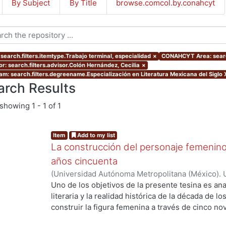
By Subject
By Title
browse.comcol.by.conahcyt
 search.filters.itemtype.Trabajo terminal, especialidad
×
CONAHCYT Area: searc
or: search.filters.advisor.Colón Hernández, Cecilia
×
am: search.filters.degreename.Especialización en Literatura Mexicana del Siglo 
arch Results
showing
1 - 1 of 1
Item
Add to my list
La construcción del personaje femenino
años cincuenta
(
Universidad Autónoma Metropolitana (México). 
de Servicios de Información.
,
2019
)
Bolaños Franc
Uno de los objetivos de la presente tesina es anal
literaria y la realidad histórica de la década de l
construir la figura femenina a través de cinco 
el análisis de los personajes femeninos escritos 