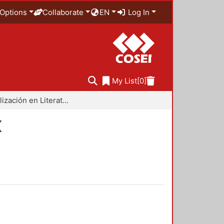
Options
Collaborate
EN
Log In
My List
[0]
Especialización en Literatura Mexicana del Siglo XX
X