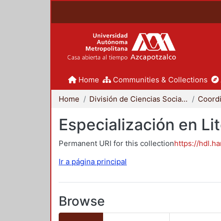
Home
Communities & Collections
Home
División de Ciencias Sociales y Humanidades
Especialización en Li
Permanent URI for this collection
https://hdl.h
Ir a página principal
Browse