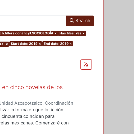
Search
h.filters.conahcyt.SOCIOLOGÍA
×
Has files: Yes
×
Start date: 2019
×
End date: 2019
×
XX.
×
 en cinco novelas de los
Unidad Azcapotzalco. Coordinación
o, Berenice Itzel
izar la forma en que la ficción
os cincuenta coinciden para
novelas mexicanas. Comenzaré con
desde la mirada de la mujer. El