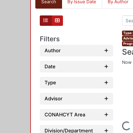
Search
By Issue Date
By Author
Type:
Filters
Advis
Progr
Se
Author
Now 
Date
Type
Advisor
CONAHCYT Area
Loading...
Division/Department