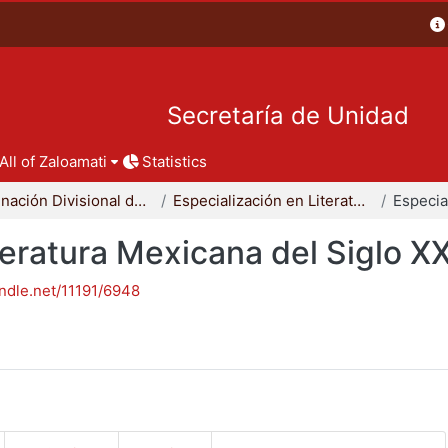
Secretaría de Unidad
All of Zaloamati
Statistics
Coordinación Divisional de Posgrado
Especialización en Literatura Mexicana del Siglo XX
teratura Mexicana del Siglo X
andle.net/11191/6948