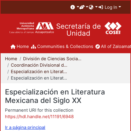
Log In
Secretaría de
Unidad
Home
Communities & Collections
All of Zaloamat
Home
División de Ciencias Sociales y Humanidades
Coordinación Divisional de Posgrado
Especialización en Literatura Mexicana del Siglo XX
Especialización en Literatura Mexicana del Siglo XX
Especialización en Literatura
Mexicana del Siglo XX
Permanent URI for this collection
https://hdl.handle.net/11191/6948
Ir a página principal