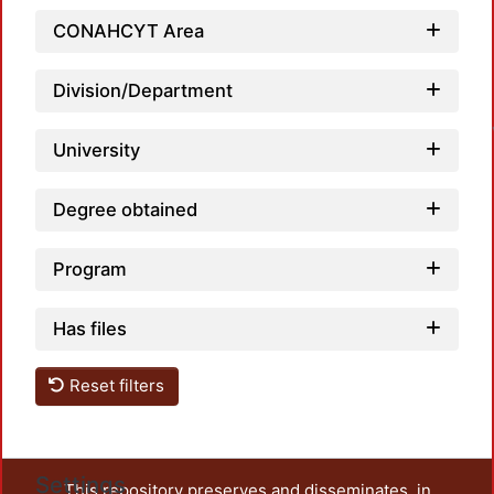
CONAHCYT Area
Loa
Division/Department
University
Degree obtained
Program
Has files
Reset filters
Settings
This repository preserves and disseminates, in