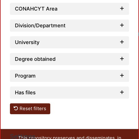
CONAHCYT Area
Division/Department
University
Degree obtained
Program
Has files
Reset filters
Settings
This repository preserves and disseminates, in