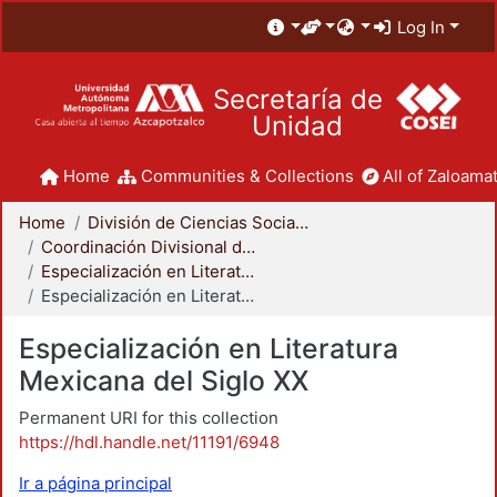
Log In
Secretaría de
Unidad
Home
Communities & Collections
All of Zaloamat
Home
División de Ciencias Sociales y Humanidades
Coordinación Divisional de Posgrado
Especialización en Literatura Mexicana del Siglo XX
Especialización en Literatura Mexicana del Siglo XX
Especialización en Literatura
Mexicana del Siglo XX
Permanent URI for this collection
https://hdl.handle.net/11191/6948
Ir a página principal