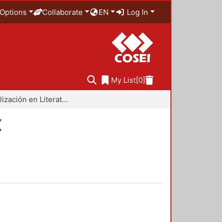
Options
Collaborate
EN
Log In
My List
[0]
Especialización en Literatura Mexicana del Siglo XX
X