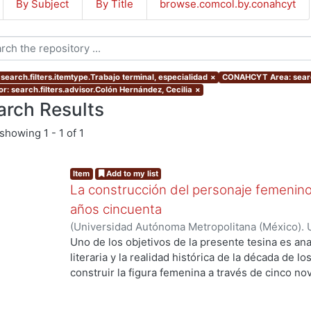
By Subject
By Title
browse.comcol.by.conahcyt
 search.filters.itemtype.Trabajo terminal, especialidad
×
CONAHCYT Area: searc
or: search.filters.advisor.Colón Hernández, Cecilia
×
arch Results
showing
1 - 1 of 1
Item
Add to my list
La construcción del personaje femenino
años cincuenta
(
Universidad Autónoma Metropolitana (México). 
de Servicios de Información.
,
2019
)
Bolaños Franc
Uno de los objetivos de la presente tesina es anal
literaria y la realidad histórica de la década de l
construir la figura femenina a través de cinco 
ng...
el análisis de los personajes femeninos escritos 
primero de ellos fue creado por Lilia Rosa del 