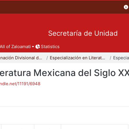
Secretaría de Unidad
All of Zaloamati
Statistics
Coordinación Divisional de Posgrado
Especialización en Literatura Mexicana del Siglo XX
teratura Mexicana del Siglo X
andle.net/11191/6948