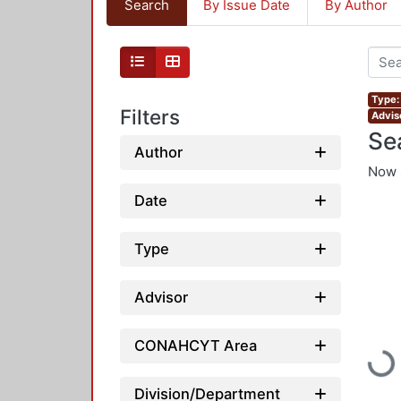
Search
By Issue Date
By Author
Type:
Filters
Advis
Se
Author
Now 
Date
Type
Advisor
CONAHCYT Area
Loadi
Division/Department