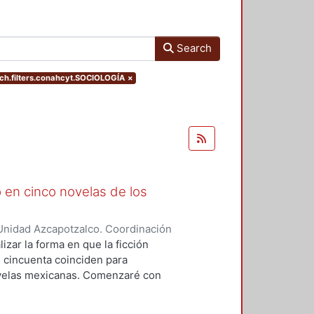
Search
h.filters.conahcyt.SOCIOLOGÍA
×
 en cinco novelas de los
Unidad Azcapotzalco. Coordinación
o, Berenice Itzel
izar la forma en que la ficción
os cincuenta coinciden para
novelas mexicanas. Comenzaré con
desde la mirada de la mujer. El
Mazo Rodríguez de Groves en su