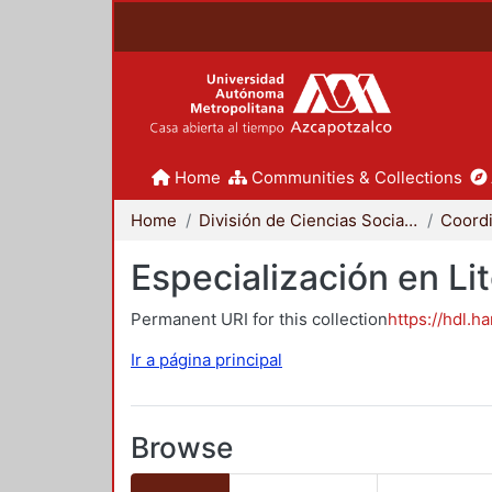
Home
Communities & Collections
Home
División de Ciencias Sociales y Humanidades
Especialización en Li
Permanent URI for this collection
https://hdl.h
Ir a página principal
Browse