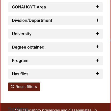
CONAHCYT Area
Division/Department
University
Degree obtained
Program
Has files
Reset filters
Settings
This repository preserves and disseminates, in