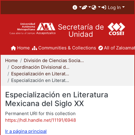
Log In
Secretaría de
Unidad
Home
Communities & Collections
All of Zaloamat
Home
División de Ciencias Sociales y Humanidades
Coordinación Divisional de Posgrado
Especialización en Literatura Mexicana del Siglo XX
Especialización en Literatura Mexicana del Siglo XX
Especialización en Literatura
Mexicana del Siglo XX
Permanent URI for this collection
https://hdl.handle.net/11191/6948
Ir a página principal