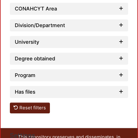
CONAHCYT Area
Division/Department
Load
University
Degree obtained
Program
Has files
Reset filters
Settings
This repository preserves and disseminates, in