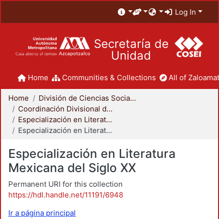
Log In
Secretaría de
Unidad
Home
Communities & Collections
All of Zaloamat
Home
División de Ciencias Sociales y Humanidades
Coordinación Divisional de Posgrado
Especialización en Literatura Mexicana del Siglo XX
Especialización en Literatura Mexicana del Siglo XX
Especialización en Literatura
Mexicana del Siglo XX
Permanent URI for this collection
https://hdl.handle.net/11191/6948
Ir a página principal