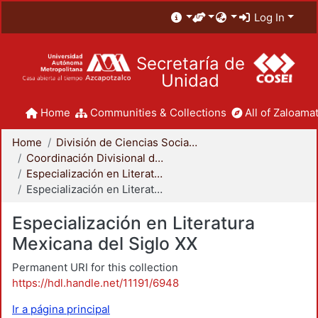
Log In
Secretaría de
Unidad
Home
Communities & Collections
All of Zaloamat
Home
División de Ciencias Sociales y Humanidades
Coordinación Divisional de Posgrado
Especialización en Literatura Mexicana del Siglo XX
Especialización en Literatura Mexicana del Siglo XX
Especialización en Literatura
Mexicana del Siglo XX
Permanent URI for this collection
https://hdl.handle.net/11191/6948
Ir a página principal