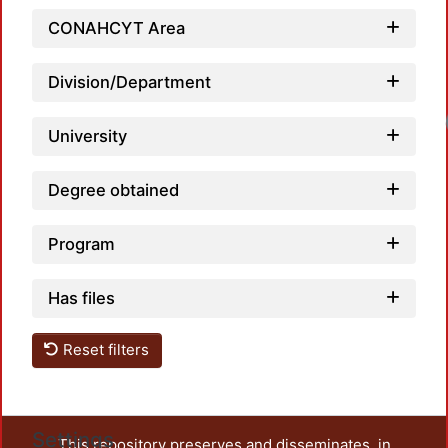
CONAHCYT Area
Division/Department
Loadi
University
Degree obtained
Program
Has files
Reset filters
Settings
This repository preserves and disseminates, in