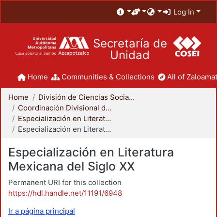
Log In
Secretaría de
Unidad
Home
Communities & Collections
All of Zaloamat
Home
División de Ciencias Sociales y Humanidades
Coordinación Divisional de Posgrado
Especialización en Literatura Mexicana del Siglo XX
Especialización en Literatura Mexicana del Siglo XX
Especialización en Literatura
Mexicana del Siglo XX
Permanent URI for this collection
https://hdl.handle.net/11191/6948
Ir a página principal