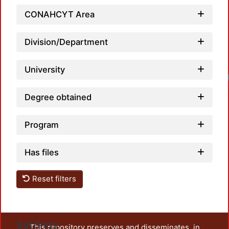
CONAHCYT Area
Division/Department
University
Degree obtained
Program
Has files
Reset filters
Settings
This repository preserves and disseminates, in