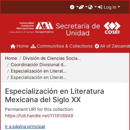
Log In
Secretaría de
Unidad
Home
Communities & Collections
All of Zaloamat
Home
División de Ciencias Sociales y Humanidades
Coordinación Divisional de Posgrado
Especialización en Literatura Mexicana del Siglo XX
Especialización en Literatura Mexicana del Siglo XX
Especialización en Literatura
Mexicana del Siglo XX
Permanent URI for this collection
https://hdl.handle.net/11191/6948
Ir a página principal