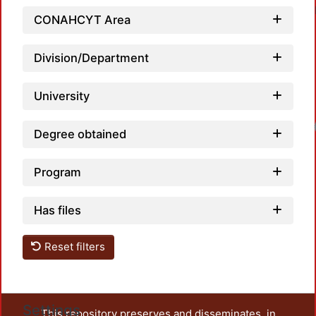
CONAHCYT Area
Division/Department
University
Loadin
Degree obtained
Program
Has files
Reset filters
Settings
This repository preserves and disseminates, in