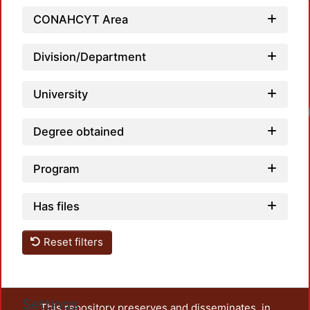
CONAHCYT Area
Division/Department
University
Loadi
Degree obtained
Program
Has files
Reset filters
Settings
This repository preserves and disseminates, in