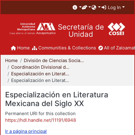
Log In
Secretaría de
Unidad
Home
Communities & Collections
All of Zaloamat
Home
División de Ciencias Sociales y Humanidades
Coordinación Divisional de Posgrado
Especialización en Literatura Mexicana del Siglo XX
Especialización en Literatura Mexicana del Siglo XX
Especialización en Literatura
Mexicana del Siglo XX
Permanent URI for this collection
https://hdl.handle.net/11191/6948
Ir a página principal