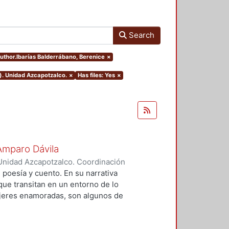
Search
author.Ibarías Balderrábano, Berenice
×
). Unidad Azcapotzalco.
×
Has files: Yes
×
Amparo Dávila
Unidad Azcapotzalco. Coordinación
alderrábano, Berenice
 poesía y cuento. En su narrativa
ue transitan en un entorno de lo
mujeres enamoradas, son algunos de
 aporta elementos que son de ayuda
unda. Este trabajo toma para su