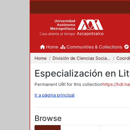
Home
Communities & Collections
Home
División de Ciencias Sociales y Humanidades
Especialización en Li
Permanent URI for this collection
https://hdl.h
Ir a página principal
Browse