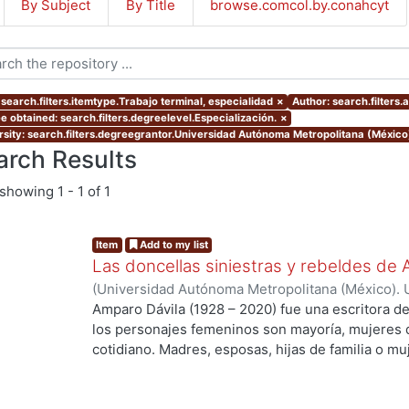
By Subject
By Title
browse.comcol.by.conahcyt
 search.filters.itemtype.Trabajo terminal, especialidad
×
Author: search.filters.
e obtained: search.filters.degreelevel.Especialización.
×
rsity: search.filters.degreegrantor.Universidad Autónoma Metropolitana (México
arch Results
showing
1 - 1 of 1
Item
Add to my list
Las doncellas siniestras y rebeldes de 
(
Universidad Autónoma Metropolitana (México). 
de Servicios de Información.
,
2021-10
)
Ibarías B
Amparo Dávila (1928 – 2020) fue una escritora de
los personajes femeninos son mayoría, mujeres q
cotidiano. Madres, esposas, hijas de familia o 
los roles que se repiten, pero en los que Dávila
para reconfigurarlos y darles una dimensión prof