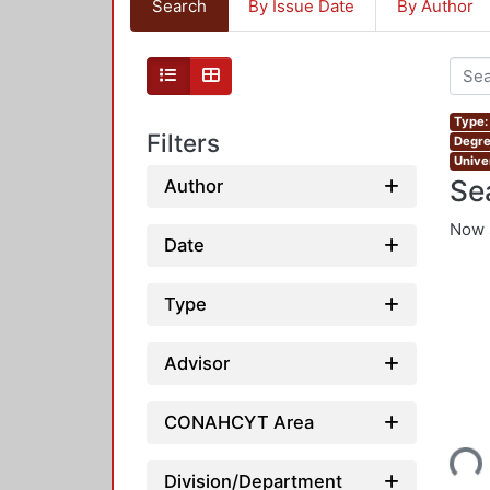
Search
By Issue Date
By Author
Type:
Filters
Degre
Unive
Se
Author
Now 
Date
Type
Advisor
Loading...
CONAHCYT Area
Division/Department