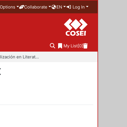
Options
Collaborate
EN
Log In
My List
[0]
Especialización en Literatura Mexicana del Siglo XX
X