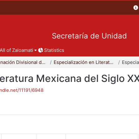
Secretaría de Unidad
All of Zaloamati
Statistics
Coordinación Divisional de Posgrado
Especialización en Literatura Mexicana del Siglo XX
teratura Mexicana del Siglo X
andle.net/11191/6948