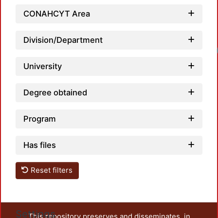
CONAHCYT Area
Division/Department
Loadin
University
Degree obtained
Program
Has files
Reset filters
Settings
This repository preserves and disseminates, in