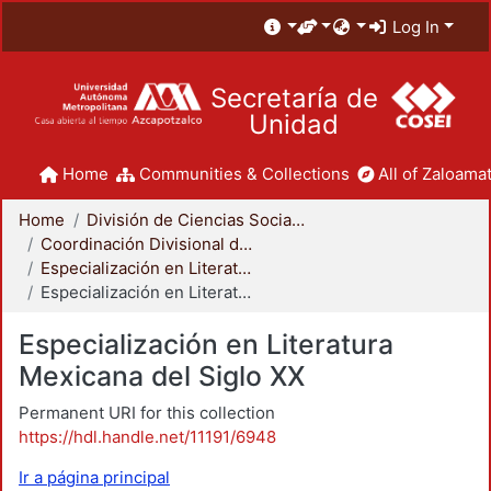
Log In
Secretaría de
Unidad
Home
Communities & Collections
All of Zaloamat
Home
División de Ciencias Sociales y Humanidades
Coordinación Divisional de Posgrado
Especialización en Literatura Mexicana del Siglo XX
Especialización en Literatura Mexicana del Siglo XX
Especialización en Literatura
Mexicana del Siglo XX
Permanent URI for this collection
https://hdl.handle.net/11191/6948
Ir a página principal