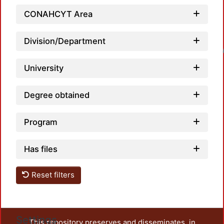
CONAHCYT Area
Division/Department
Loadin
University
Degree obtained
Program
Has files
Reset filters
Settings
This repository preserves and disseminates, in