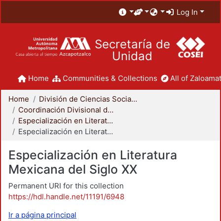
Log In
Secretaría de
Unidad
Home
Communities & Collections
All of Zaloamat
Home
División de Ciencias Sociales y Humanidades
Coordinación Divisional de Posgrado
Especialización en Literatura Mexicana del Siglo XX
Especialización en Literatura Mexicana del Siglo XX
Especialización en Literatura
Mexicana del Siglo XX
Permanent URI for this collection
https://hdl.handle.net/11191/6948
Ir a página principal