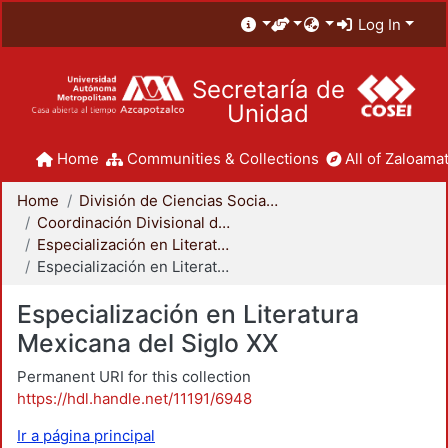
Log In
Secretaría de
Unidad
Home
Communities & Collections
All of Zaloamat
Home
División de Ciencias Sociales y Humanidades
Coordinación Divisional de Posgrado
Especialización en Literatura Mexicana del Siglo XX
Especialización en Literatura Mexicana del Siglo XX
Especialización en Literatura
Mexicana del Siglo XX
Permanent URI for this collection
https://hdl.handle.net/11191/6948
Ir a página principal