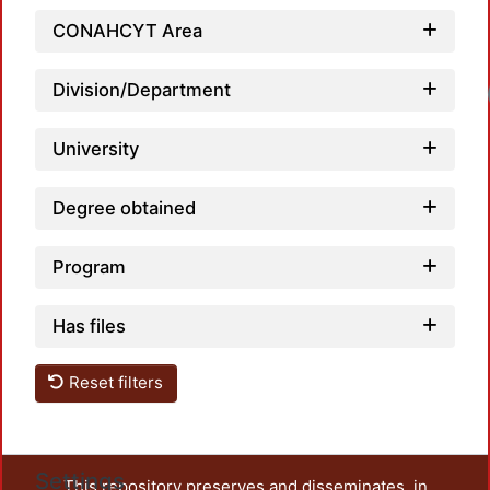
CONAHCYT Area
Division/Department
Loadi
University
Degree obtained
Program
Has files
Reset filters
Settings
This repository preserves and disseminates, in