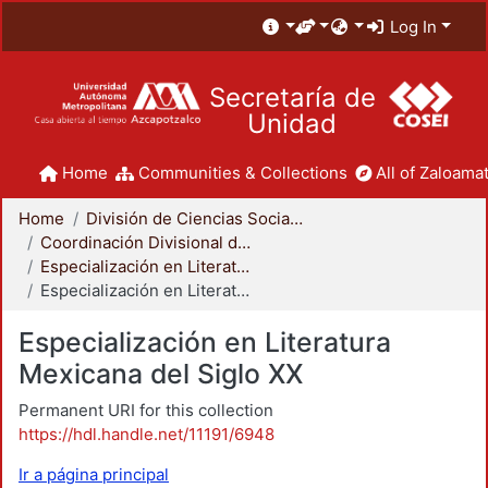
Log In
Secretaría de
Unidad
Home
Communities & Collections
All of Zaloamat
Home
División de Ciencias Sociales y Humanidades
Coordinación Divisional de Posgrado
Especialización en Literatura Mexicana del Siglo XX
Especialización en Literatura Mexicana del Siglo XX
Especialización en Literatura
Mexicana del Siglo XX
Permanent URI for this collection
https://hdl.handle.net/11191/6948
Ir a página principal