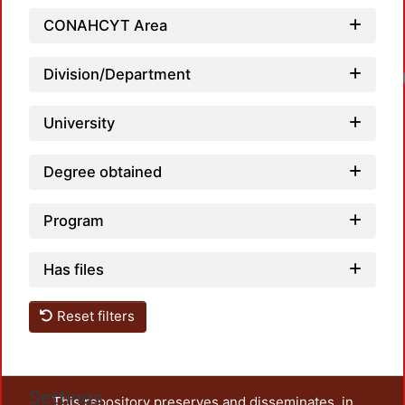
CONAHCYT Area
Division/Department
University
Degree obtained
Program
Has files
Reset filters
Settings
This repository preserves and disseminates, in