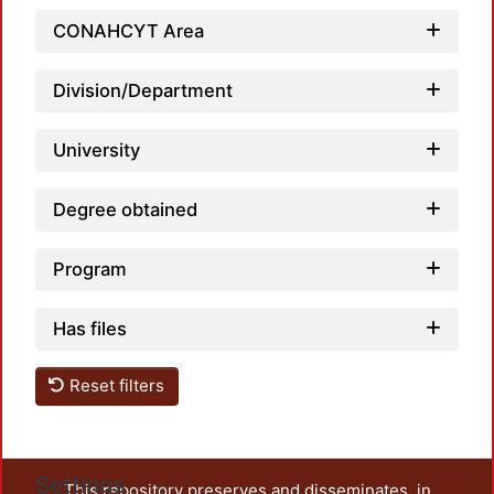
CONAHCYT Area
Division/Department
Loadi
University
Degree obtained
Program
Has files
Reset filters
Settings
This repository preserves and disseminates, in