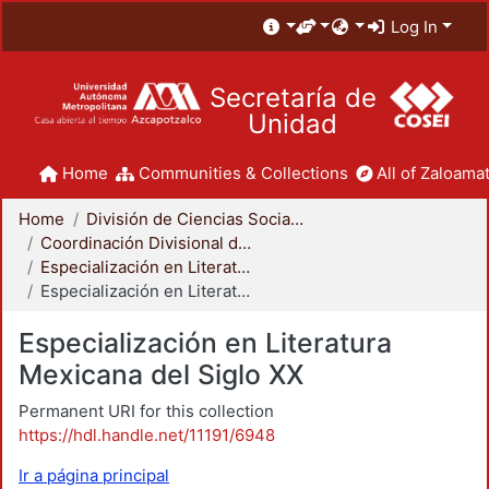
Log In
Secretaría de
Unidad
Home
Communities & Collections
All of Zaloamat
Home
División de Ciencias Sociales y Humanidades
Coordinación Divisional de Posgrado
Especialización en Literatura Mexicana del Siglo XX
Especialización en Literatura Mexicana del Siglo XX
Especialización en Literatura
Mexicana del Siglo XX
Permanent URI for this collection
https://hdl.handle.net/11191/6948
Ir a página principal