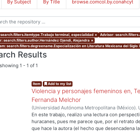
By Subject
By Title
browse.comcol.by.conahcyt
 search.filters.itemtype.Trabajo terminal, especialidad
×
Advisor: search.filters
r: search.filters.author.Hernández Ojendi, Alejandra
×
am: search.filters.degreename.Especialización en Literatura Mexicana del Siglo 
arch Results
showing
1 - 1 of 1
Item
Add to my list
Violencia y personajes femeninos en, 
Fernanda Melchor
(
Universidad Autónoma Metropolitana (México). 
de Servicios de Información.
,
2019-11
)
Hernández
En este trabajo, realizo una lectura con perspe
huracanes, pues me parece que, por el retrato de
que hace la autora (el hecho que desencadena la
personaje al que llaman la Bruja), resulta pertin