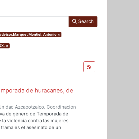
Search
.advisor.Marquet Montiel, Antonio
×
XX.
×
Temporada de huracanes, de
Unidad Azcapotzalco. Coordinación
 Ojendi, Alejandra
ctiva de género de Temporada de
 la violencia contra las mujeres
 trama es el asesinato de un
ente una consideración de este tipo,