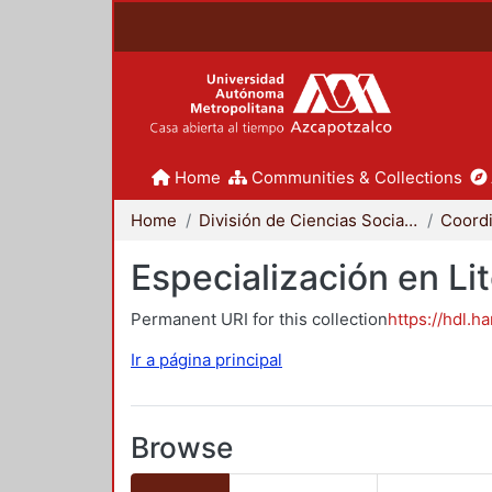
Home
Communities & Collections
Home
División de Ciencias Sociales y Humanidades
Especialización en Li
Permanent URI for this collection
https://hdl.h
Ir a página principal
Browse