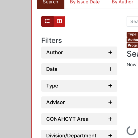
Search
By Issue Date
By Author
Type:
Filters
Autho
Progr
Se
Author
Now 
Date
Type
Advisor
CONAHCYT Area
Loading...
Division/Department