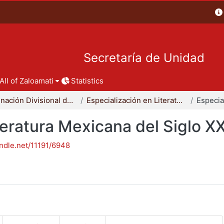
Secretaría de Unidad
All of Zaloamati
Statistics
Coordinación Divisional de Posgrado
Especialización en Literatura Mexicana del Siglo XX
teratura Mexicana del Siglo X
andle.net/11191/6948