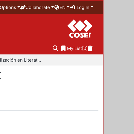
Options
Collaborate
EN
Log In
My List
[0]
Especialización en Literatura Mexicana del Siglo XX
X