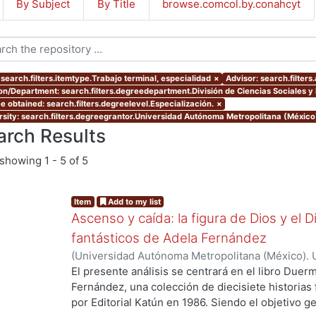
By Subject
By Title
browse.comcol.by.conahcyt
 search.filters.itemtype.Trabajo terminal, especialidad
×
Advisor: search.filters
ion/Department: search.filters.degreedepartment.División de Ciencias Sociales 
e obtained: search.filters.degreelevel.Especialización.
×
rsity: search.filters.degreegrantor.Universidad Autónoma Metropolitana (México
arch Results
showing
1 - 5 of 5
Item
Add to my list
Ascenso y caída: la figura de Dios y el 
fantásticos de Adela Fernández
(
Universidad Autónoma Metropolitana (México). 
de Servicios de Información.
,
2024-11
)
García Vá
El presente análisis se centrará en el libro Duer
Fernández, una colección de diecisiete historias f
ng...
por Editorial Katún en 1986. Siendo el objetivo ge