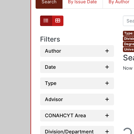
Search
By Issue Date
By Author
Type:
Filters
Divis
Degre
Unive
Author
Se
Date
Now 
Type
Advisor
CONAHCYT Area
Loadi
Division/Department