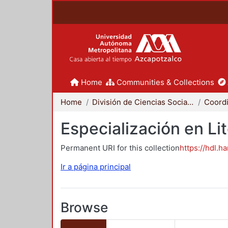
Home
Communities & Collections
Home
División de Ciencias Sociales y Humanidades
Especialización en Li
Permanent URI for this collection
https://hdl.h
Ir a página principal
Browse