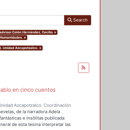
Search
.advisor.Colón Hernández, Cecilia
×
y Humanidades.
×
). Unidad Azcapotzalco.
×
Diablo en cinco cuentos
Unidad Azcapotzalco. Coordinación
zquez, Jessica Jazmín
mevelas, de la narradora Adela
antásticas e insólitas publicada
neral de esta tesina interpretar las