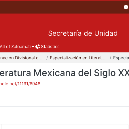
Secretaría de Unidad
All of Zaloamati
Statistics
Coordinación Divisional de Posgrado
Especialización en Literatura Mexicana del Siglo XX
teratura Mexicana del Siglo X
andle.net/11191/6948