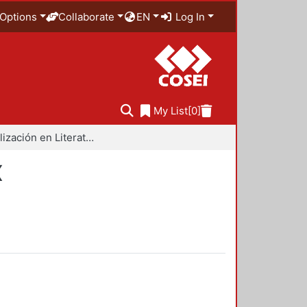
Options
Collaborate
EN
Log In
My List
[0]
Especialización en Literatura Mexicana del Siglo XX
X