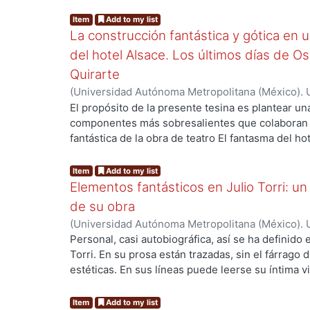
representaciones de Dios y el Diablo en su narrat
son “Cordelias”, “Yemasanta”, “El hombre umbrío
Item
Add to my list
poder”, que abordan ideas sobre Dios y el Diabl
La construcción fantástica y gótica en u
temáticos, actantes, representaciones del bien y
del hotel Alsace. Los últimos días de O
acciones individuales y colectivas.
Quirarte
(
Universidad Autónoma Metropolitana (México). 
de Servicios de Información.
,
2023-11
)
Godínez R
El propósito de la presente tesina es plantear un
ng...
componentes más sobresalientes que colaboran p
fantástica de la obra de teatro El fantasma del ho
analizarán los recursos como la representación y 
efecto de la ambigüedad, la construcción del es
Item
Add to my list
de universos ficcionales. En el primer capítulo, “E
Elementos fantásticos en Julio Torri: un
la construcción fantástica del fantasma por medio
de su obra
la fantasmagoría con base en las teorías de Max 
(
Universidad Autónoma Metropolitana (México). 
Sardiñas, Anne Ubersfeld y José Luis García Barri
de Servicios de Información.
,
2022-10
)
Piedra Be
Personal, casi autobiográfica, así se ha definido e
subjetividad de los misterios del ser humano don
Torri. En su prosa están trazadas, sin el fárrago 
angustias, los terrores del humano y así, mostrar 
ng...
estéticas. En sus líneas puede leerse su íntima 
no se puede hacer: presentar lo inexpresable de 
resalta la brevedad e ironía tan aclamadas de sus
segundo capítulo, “La imaginería gótica en lo fant
fragmentaria, así también se ha calificado su lite
Item
Add to my list
la ambigüedad que parte de la imaginería menta