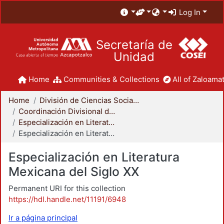
Log In
Secretaría de
Unidad
Home
Communities & Collections
All of Zaloamat
Home
División de Ciencias Sociales y Humanidades
Coordinación Divisional de Posgrado
Especialización en Literatura Mexicana del Siglo XX
Especialización en Literatura Mexicana del Siglo XX
Especialización en Literatura
Mexicana del Siglo XX
Permanent URI for this collection
https://hdl.handle.net/11191/6948
Ir a página principal