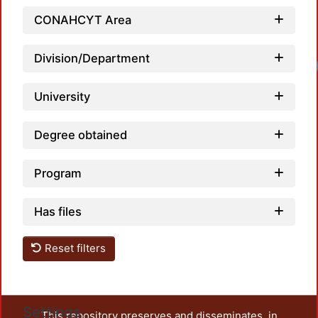
CONAHCYT Area
Division/Department
University
Degree obtained
Program
Has files
Reset filters
Settings
This repository preserves and disseminates, in