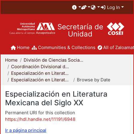
Log In
Secretaría de
Unidad
Home
Communities & Collections
All of Zaloamat
Home
División de Ciencias Sociales y Humanidades
Coordinación Divisional de Posgrado
Especialización en Literatura Mexicana del Siglo XX
Especialización en Literatura Mexicana del Siglo XX
Browse by Date
Especialización en Literatura
Mexicana del Siglo XX
Permanent URI for this collection
https://hdl.handle.net/11191/6948
Ir a página principal