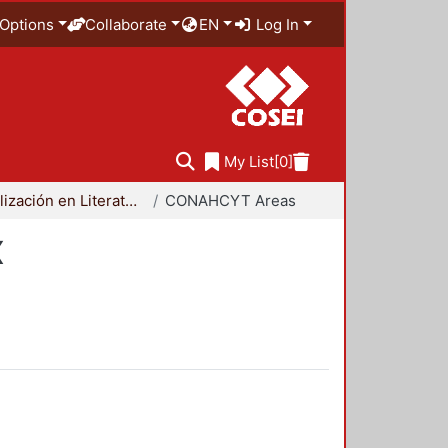
Options
Collaborate
EN
Log In
My List
[0]
Especialización en Literatura Mexicana del Siglo XX
CONAHCYT Areas
X