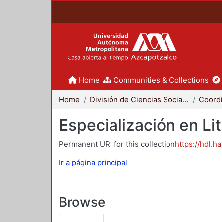
Home
Communities & Collections
Home
División de Ciencias Sociales y Humanidades
Especialización en Li
Permanent URI for this collection
https://hdl.h
Ir a página principal
Browse