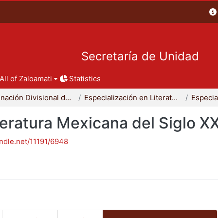
Secretaría de Unidad
All of Zaloamati
Statistics
Coordinación Divisional de Posgrado
Especialización en Literatura Mexicana del Siglo XX
teratura Mexicana del Siglo X
andle.net/11191/6948