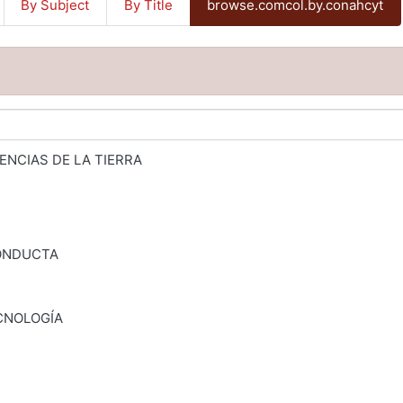
By Subject
By Title
browse.comcol.by.conahcyt
ENCIAS DE LA TIERRA
CONDUCTA
CNOLOGÍA