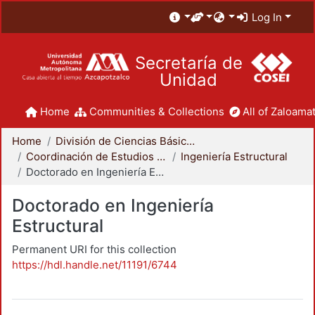
Log In
Secretaría de
Unidad
Home
Communities & Collections
All of Zaloamat
Home
División de Ciencias Básicas e Ingeniería
Coordinación de Estudios de Posgrado - CBI
Ingeniería Estructural
Doctorado en Ingeniería Estructural
Doctorado en Ingeniería
Estructural
Permanent URI for this collection
https://hdl.handle.net/11191/6744