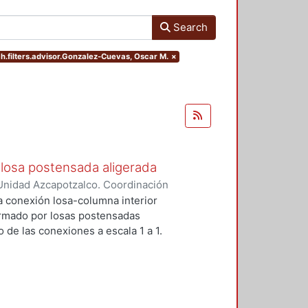
Search
h.filters.advisor.Gonzalez-Cuevas, Oscar M.
×
losa postensada aligerada
Unidad Azcapotzalco. Coordinación
-Mendez, Eduardo
a conexión losa-columna interior
ormado por losas postensadas
 de las conexiones a escala 1 a 1.
reforzados para prevenir la falla
stribos y dos pernos conectores
encia y la ductulidad.