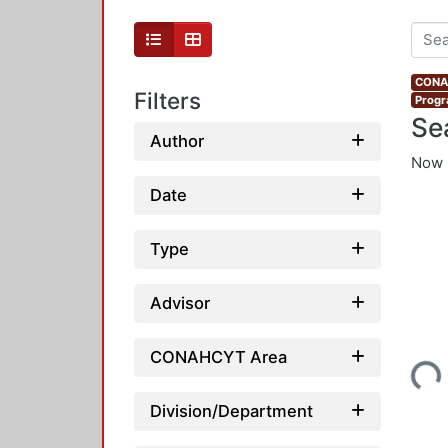
CONAH
Filters
Progr
Se
Author
Now 
Date
Type
Advisor
Loading...
CONAHCYT Area
Division/Department