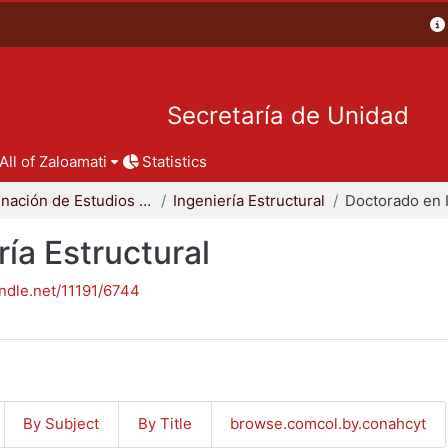
Secretaría de Unidad
All of Zaloamati
Statistics
Coordinación de Estudios de Posgrado - CBI
Ingeniería Estructural
ía Estructural
andle.net/11191/6744
By Subject
By Title
browse.comcol.by.conahcyt