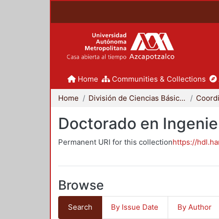
Home
Communities & Collections
Home
División de Ciencias Básicas e Ingeniería
Doctorado en Ingenier
Permanent URI for this collection
https://hdl.h
Browse
Search
By Issue Date
By Author