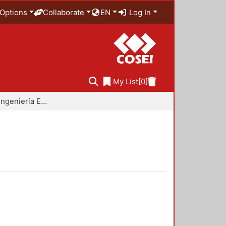
Options
Collaborate
EN
Log In
My List
[0]
Doctorado en Ingeniería Estructural