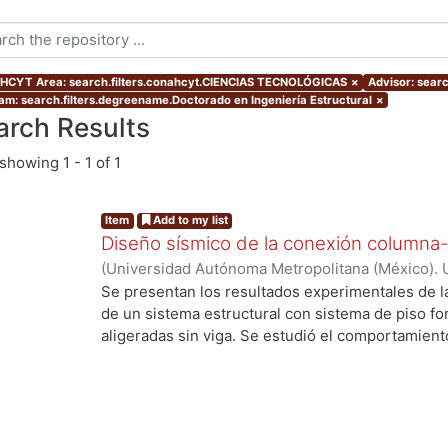
CYT Area: search.filters.conahcyt.CIENCIAS TECNOLÓGICAS
×
Advisor: searc
am: search.filters.degreename.Doctorado en Ingeniería Estructural
×
arch Results
showing
1 - 1 of 1
Item
Add to my list
Diseño sísmico de la conexión columna-
(
Universidad Autónoma Metropolitana (México). 
de Servicios de Información.
,
2013-09
)
Arellano
Se presentan los resultados experimentales de l
de un sistema estructural con sistema de piso f
aligeradas sin viga. Se estudió el comportamiento
Se presentan los resultados de cuatro elementos 
de punzionamiento, dos fueron reforzados con e
de cortante. Se estudia el modo de falla, la resist