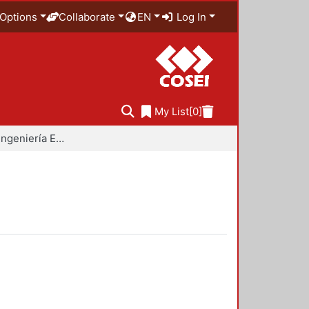
Options
Collaborate
EN
Log In
My List
[0]
Doctorado en Ingeniería Estructural