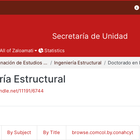
Secretaría de Unidad
All of Zaloamati
Statistics
Coordinación de Estudios de Posgrado - CBI
Ingeniería Estructural
ía Estructural
andle.net/11191/6744
By Subject
By Title
browse.comcol.by.conahcyt