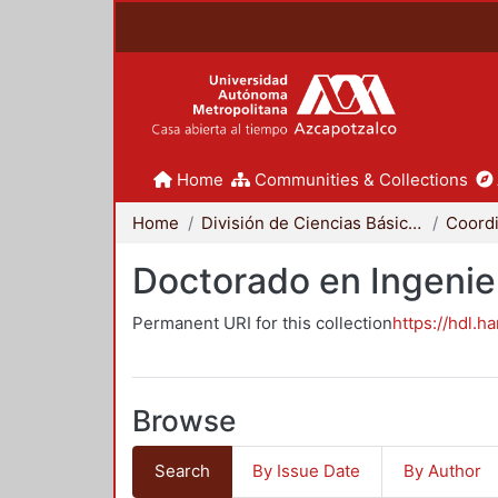
Home
Communities & Collections
Home
División de Ciencias Básicas e Ingeniería
Doctorado en Ingenier
Permanent URI for this collection
https://hdl.h
Browse
Search
By Issue Date
By Author