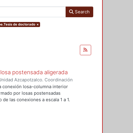
Search
ype.Tesis de doctorado
×
losa postensada aligerada
Unidad Azcapotzalco. Coordinación
-Mendez, Eduardo
a conexión losa-columna interior
ormado por losas postensadas
 de las conexiones a escala 1 a 1.
reforzados para prevenir la falla
stribos y dos pernos conectores
encia y la ductulidad.