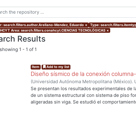
r: search.filters.author.Arellano-Mendez, Eduardo
×
Type: search.filters.itemt
CYT Area: search.filters.conahcyt.CIENCIAS TECNOLÓGICAS
×
arch Results
showing
1 - 1 of 1
Item
Add to my list
Diseño sísmico de la conexión columna-
(
Universidad Autónoma Metropolitana (México). 
de Servicios de Información.
,
2013-09
)
Arellano
Se presentan los resultados experimentales de l
de un sistema estructural con sistema de piso f
aligeradas sin viga. Se estudió el comportamiento
Se presentan los resultados de cuatro elementos 
de punzionamiento, dos fueron reforzados con e
de cortante. Se estudia el modo de falla, la resist