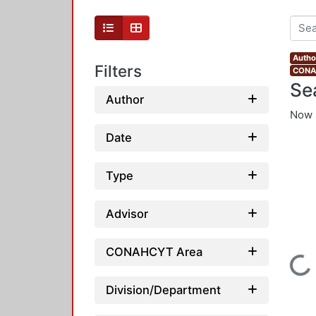
Autho
Filters
CONAH
Se
Author
Now 
Date
Type
Advisor
CONAHCYT Area
Loading...
Division/Department