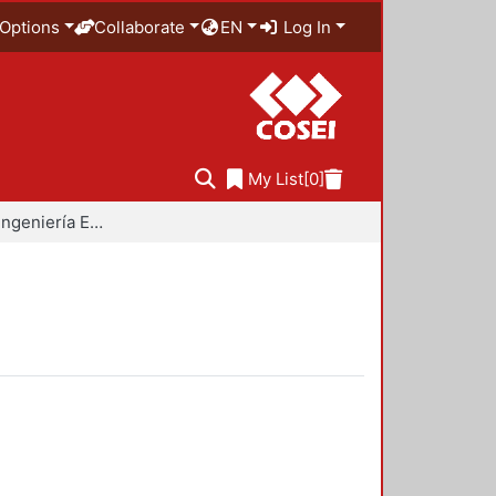
Options
Collaborate
EN
Log In
My List
[0]
Doctorado en Ingeniería Estructural