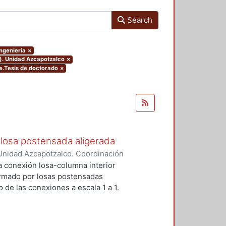
Search
Ingeniería
×
o). Unidad Azcapotzalco
×
pe.Tesis de doctorado
×
losa postensada aligerada
Unidad Azcapotzalco. Coordinación
-Mendez, Eduardo
a conexión losa-columna interior
ormado por losas postensadas
 de las conexiones a escala 1 a 1.
reforzados para prevenir la falla
stribos y dos pernos conectores
encia y la ductulidad.