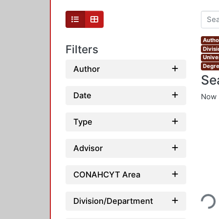
Autho
Filters
Divis
Unive
Degre
Author
Se
Date
Now 
Type
Advisor
CONAHCYT Area
Loading...
Division/Department