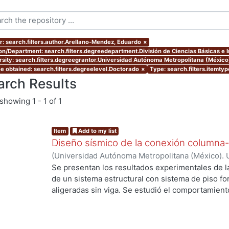
r: search.filters.author.Arellano-Mendez, Eduardo
×
ion/Department: search.filters.degreedepartment.División de Ciencias Básicas e 
rsity: search.filters.degreegrantor.Universidad Autónoma Metropolitana (Méxic
e obtained: search.filters.degreelevel.Doctorado
×
Type: search.filters.itemty
arch Results
showing
1 - 1 of 1
Item
Add to my list
Diseño sísmico de la conexión columna-
(
Universidad Autónoma Metropolitana (México). 
de Servicios de Información.
,
2013-09
)
Arellano
Se presentan los resultados experimentales de l
de un sistema estructural con sistema de piso f
aligeradas sin viga. Se estudió el comportamiento
Se presentan los resultados de cuatro elementos 
de punzionamiento, dos fueron reforzados con e
de cortante. Se estudia el modo de falla, la resist