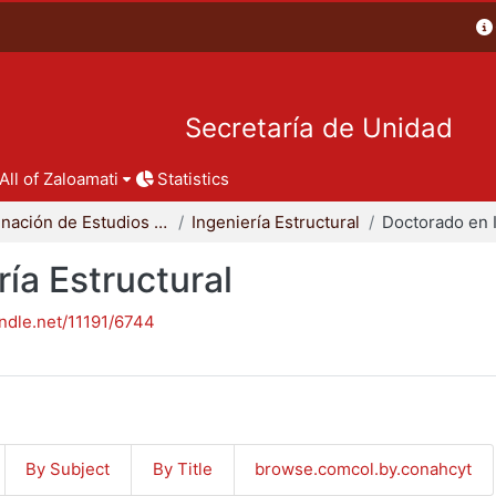
Secretaría de Unidad
All of Zaloamati
Statistics
Coordinación de Estudios de Posgrado - CBI
Ingeniería Estructural
ía Estructural
andle.net/11191/6744
By Subject
By Title
browse.comcol.by.conahcyt