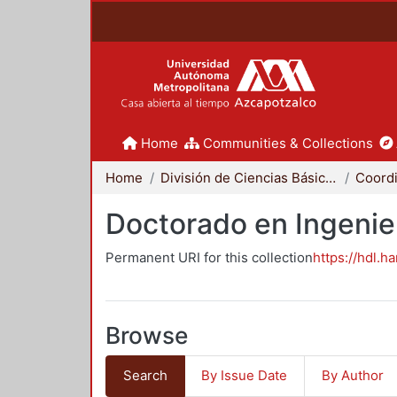
Home
Communities & Collections
Home
División de Ciencias Básicas e Ingeniería
Doctorado en Ingenier
Permanent URI for this collection
https://hdl.h
Browse
Search
By Issue Date
By Author