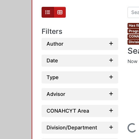
Has fi
Filters
Progr
CONAH
Divis
Author
Se
Date
Now 
Type
Advisor
CONAHCYT Area
Loading...
Division/Department