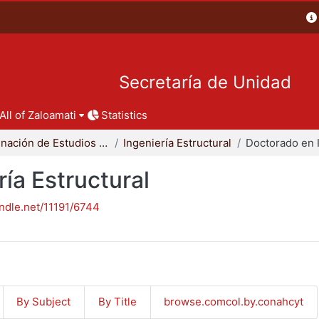
Secretaría de Unidad
All of Zaloamati
Statistics
Coordinación de Estudios de Posgrado - CBI
Ingeniería Estructural
ía Estructural
andle.net/11191/6744
By Subject
By Title
browse.comcol.by.conahcyt