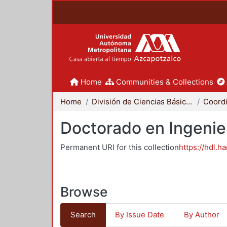
Home
Communities & Collections
Home
División de Ciencias Básicas e Ingeniería
Doctorado en Ingenier
Permanent URI for this collection
https://hdl.h
Browse
Search
By Issue Date
By Author