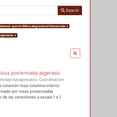
Search
tained: search.filters.degreelevel.Doctorado
×
Ingeniería
×
losa postensada aligerada
Unidad Azcapotzalco. Coordinación
-Mendez, Eduardo
a conexión losa-columna interior
ormado por losas postensadas
 de las conexiones a escala 1 a 1.
reforzados para prevenir la falla
stribos y dos pernos conectores
encia y la ductulidad.