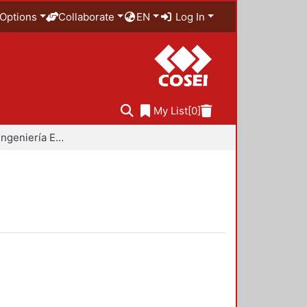
Options
Collaborate
EN
Log In
My List
[0]
Doctorado en Ingeniería Estructural