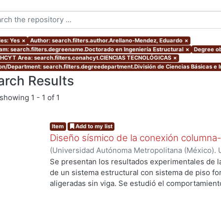
les: Yes
×
Author: search.filters.author.Arellano-Mendez, Eduardo
×
am: search.filters.degreename.Doctorado en Ingeniería Estructural
×
Degree ob
CYT Area: search.filters.conahcyt.CIENCIAS TECNOLÓGICAS
×
ion/Department: search.filters.degreedepartment.División de Ciencias Básicas e 
arch Results
showing
1 - 1 of 1
Item
Add to my list
Diseño sísmico de la conexión columna-
(
Universidad Autónoma Metropolitana (México). 
de Servicios de Información.
,
2013-09
)
Arellano
Se presentan los resultados experimentales de l
de un sistema estructural con sistema de piso f
aligeradas sin viga. Se estudió el comportamiento
Se presentan los resultados de cuatro elementos 
de punzionamiento, dos fueron reforzados con e
de cortante. Se estudia el modo de falla, la resist