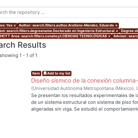
les: Yes
×
Author: search.filters.author.Arellano-Mendez, Eduardo
×
am: search.filters.degreename.Doctorado en Ingeniería Estructural
×
Degree ob
CYT Area: search.filters.conahcyt.CIENCIAS TECNOLÓGICAS
×
Advisor: searc
arch Results
showing
1 - 1 of 1
Item
Add to my list
Diseño sísmico de la conexión columna-
(
Universidad Autónoma Metropolitana (México). 
de Servicios de Información.
,
2013-09
)
Arellano
Se presentan los resultados experimentales de l
de un sistema estructural con sistema de piso f
aligeradas sin viga. Se estudió el comportamiento
Se presentan los resultados de cuatro elementos 
de punzionamiento, dos fueron reforzados con e
de cortante. Se estudia el modo de falla, la resist