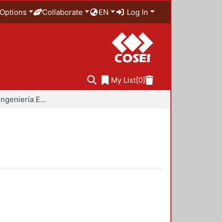
Options
Collaborate
EN
Log In
My List
[0]
Doctorado en Ingeniería Estructural