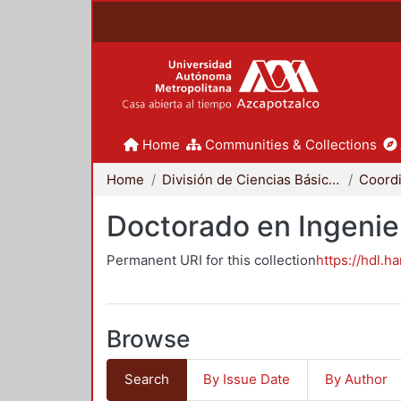
Home
Communities & Collections
Home
División de Ciencias Básicas e Ingeniería
Doctorado en Ingenier
Permanent URI for this collection
https://hdl.h
Browse
Search
By Issue Date
By Author