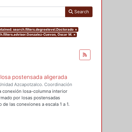
Search
tained: search.filters.degreelevel.Doctorado
×
h.filters.advisor.Gonzalez-Cuevas, Oscar M.
×
losa postensada aligerada
Unidad Azcapotzalco. Coordinación
-Mendez, Eduardo
a conexión losa-columna interior
ormado por losas postensadas
 de las conexiones a escala 1 a 1.
reforzados para prevenir la falla
stribos y dos pernos conectores
encia y la ductulidad.