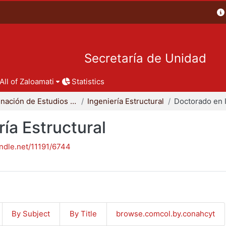
Secretaría de Unidad
All of Zaloamati
Statistics
Coordinación de Estudios de Posgrado - CBI
Ingeniería Estructural
ía Estructural
andle.net/11191/6744
By Subject
By Title
browse.comcol.by.conahcyt