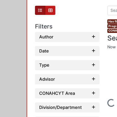
Has fi
Filters
Progr
CONAH
Se
Author
Now 
Date
Type
Advisor
CONAHCYT Area
Loading...
Division/Department