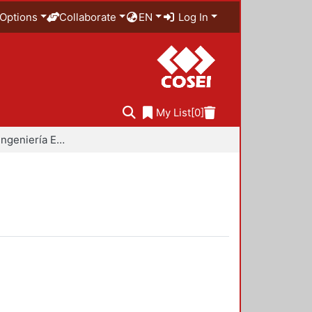
Options
Collaborate
EN
Log In
My List
[0]
Doctorado en Ingeniería Estructural