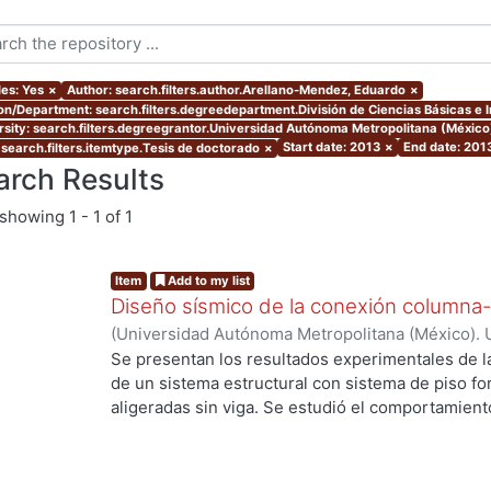
les: Yes
×
Author: search.filters.author.Arellano-Mendez, Eduardo
×
ion/Department: search.filters.degreedepartment.División de Ciencias Básicas e 
rsity: search.filters.degreegrantor.Universidad Autónoma Metropolitana (Méxic
Start date: 2013
×
End date: 201
 search.filters.itemtype.Tesis de doctorado
×
arch Results
showing
1 - 1 of 1
Item
Add to my list
Diseño sísmico de la conexión columna-
(
Universidad Autónoma Metropolitana (México). 
de Servicios de Información.
,
2013-09
)
Arellano
Se presentan los resultados experimentales de l
de un sistema estructural con sistema de piso f
aligeradas sin viga. Se estudió el comportamiento
Se presentan los resultados de cuatro elementos 
de punzionamiento, dos fueron reforzados con e
de cortante. Se estudia el modo de falla, la resist