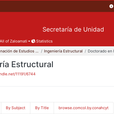
Secretaría de Unidad
All of Zaloamati
Statistics
Coordinación de Estudios de Posgrado - CBI
Ingeniería Estructural
ía Estructural
andle.net/11191/6744
By Subject
By Title
browse.comcol.by.conahcyt