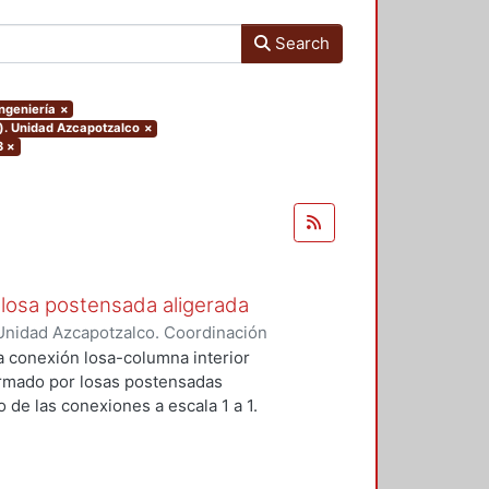
Search
Ingeniería
×
o). Unidad Azcapotzalco
×
3
×
losa postensada aligerada
Unidad Azcapotzalco. Coordinación
-Mendez, Eduardo
a conexión losa-columna interior
ormado por losas postensadas
 de las conexiones a escala 1 a 1.
reforzados para prevenir la falla
stribos y dos pernos conectores
encia y la ductulidad.