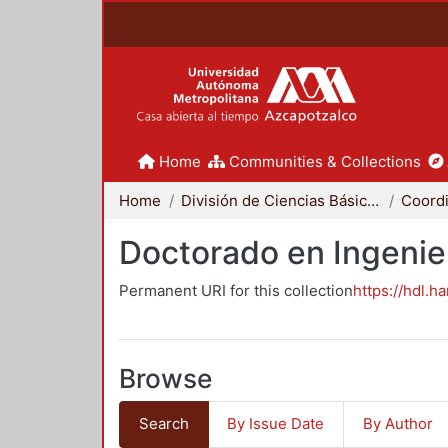
Home
Communities & Collections
Home
División de Ciencias Básicas e Ingeniería
Doctorado en Ingenier
Permanent URI for this collection
https://hdl.h
Browse
Search
By Issue Date
By Author