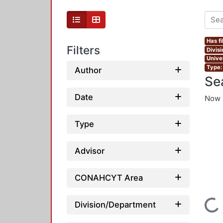
Has fi
Filters
Divis
Unive
Type:
Author
Se
Date
Now 
Type
Advisor
CONAHCYT Area
Loading...
Division/Department