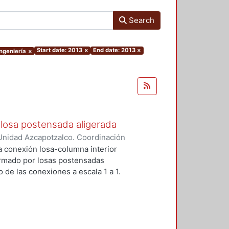
Search
Start date: 2013
×
End date: 2013
×
Ingeniería
×
losa postensada aligerada
Unidad Azcapotzalco. Coordinación
-Mendez, Eduardo
a conexión losa-columna interior
ormado por losas postensadas
 de las conexiones a escala 1 a 1.
reforzados para prevenir la falla
stribos y dos pernos conectores
encia y la ductulidad.