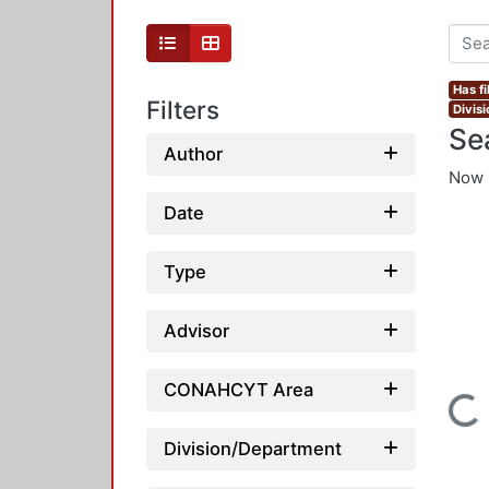
Has fi
Filters
Divis
Se
Author
Now 
Date
Type
Advisor
CONAHCYT Area
Loading...
Division/Department