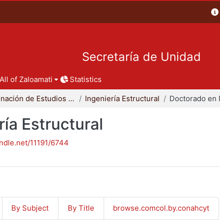
Secretaría de Unidad
All of Zaloamati
Statistics
Coordinación de Estudios de Posgrado - CBI
Ingeniería Estructural
ía Estructural
andle.net/11191/6744
By Subject
By Title
browse.comcol.by.conahcyt