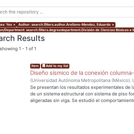
les: Yes
×
Author: search.filters.author.Arellano-Mendez, Eduardo
×
ion/Department: search.filters.degreedepartment.División de Ciencias Básicas e 
arch Results
showing
1 - 1 of 1
Item
Add to my list
Diseño sísmico de la conexión columna-
(
Universidad Autónoma Metropolitana (México). 
de Servicios de Información.
,
2013-09
)
Arellano
Se presentan los resultados experimentales de l
de un sistema estructural con sistema de piso f
aligeradas sin viga. Se estudió el comportamiento
Se presentan los resultados de cuatro elementos 
de punzionamiento, dos fueron reforzados con e
de cortante. Se estudia el modo de falla, la resist