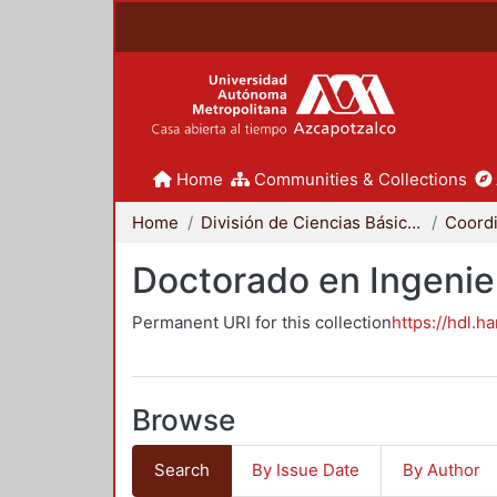
Home
Communities & Collections
Home
División de Ciencias Básicas e Ingeniería
Doctorado en Ingenier
Permanent URI for this collection
https://hdl.h
Browse
Search
By Issue Date
By Author