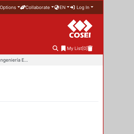
Options
Collaborate
EN
Log In
My List
[0]
Doctorado en Ingeniería Estructural