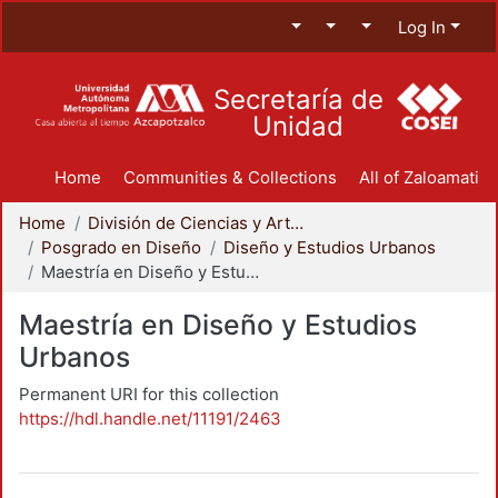
Log In
Secretaría de
Unidad
Home
Communities & Collections
All of Zaloamati
Home
División de Ciencias y Artes para el Diseño
Posgrado en Diseño
Diseño y Estudios Urbanos
Maestría en Diseño y Estudios Urbanos
Maestría en Diseño y Estudios
Urbanos
Permanent URI for this collection
https://hdl.handle.net/11191/2463