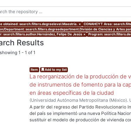
e obtained: search.filters.degreelevel.Maestría.
×
CONAHCYT Area: search.fil
ion/Department: search.filters.degreedepartment.División de Ciencias y Artes par
r: search.filters.author.Hernández, Felipe De Jesús
×
Program: search.filters.d
arch Results
showing
1 - 1 of 1
Item
Add to my list
La reorganización de la producción de v
de instrumentos de fomento para la cap
en áreas específicas de la ciudad
(
Universidad Autónoma Metropolitana (México). 
de Servicios de Información.
,
2018-01
)
Hernández
A partir del regreso del Partido Revolucionario In
del país se implementó una nueva Política Nacion
sustituir el modelo de producción de vivienda co
horizontal-periférico, por un modelo de ciudad 