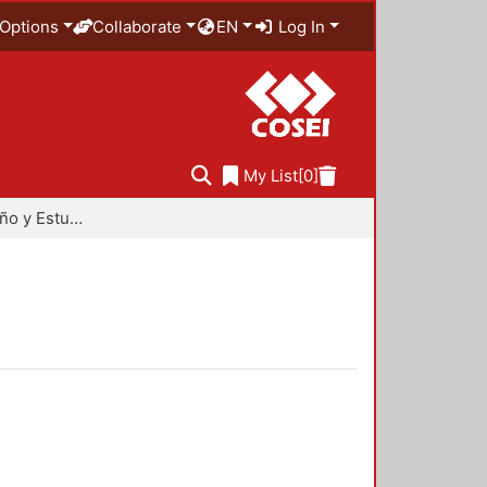
Options
Collaborate
EN
Log In
My List
[0]
Maestría en Diseño y Estudios Urbanos