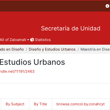
Secretaría de Unidad
All of Zaloamati
Statistics
ado en Diseño
Diseño y Estudios Urbanos
 Estudios Urbanos
andle.net/11191/2463
By Subject
By Title
browse.comcol.by.conahcyt