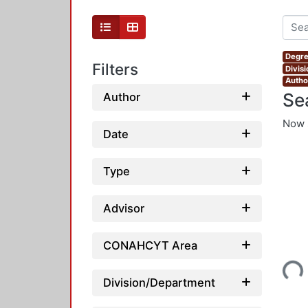
Degre
Filters
Divis
Autho
Se
Author
Now 
Date
Type
Advisor
CONAHCYT Area
Loading...
Division/Department