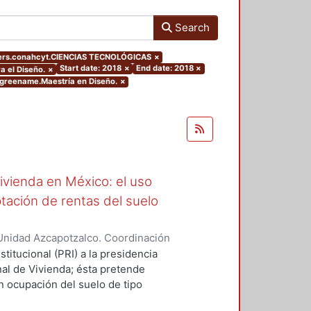
Search
ters.conahcyt.CIENCIAS TECNOLÓGICAS
×
Start date: 2018
×
End date: 2018
×
a el Diseño.
×
egreename.Maestría en Diseño.
×
ivienda en México: el uso
tación de rentas del suelo
Unidad Azcapotzalco. Coordinación
, Felipe De Jesús
stitucional (PRI) a la presidencia
al de Vivienda; ésta pretende
n ocupación del suelo de tipo
compacta. Modelo que se alinea a