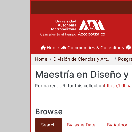
Home
Communities & Collections
Home
División de Ciencias y Artes para el Diseño
Posgr
Maestría en Diseño y
Permanent URI for this collection
https://hdl.h
Browse
Search
By Issue Date
By Author