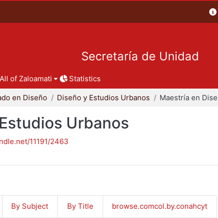
Secretaría de Unidad
All of Zaloamati
Statistics
ado en Diseño
Diseño y Estudios Urbanos
 Estudios Urbanos
andle.net/11191/2463
By Subject
By Title
browse.comcol.by.conahcyt