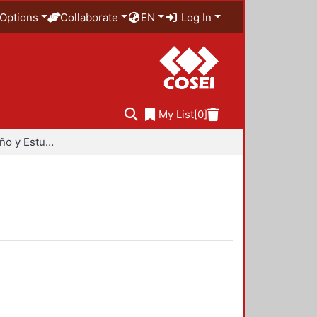
Options
Collaborate
EN
Log In
My List
[0]
Maestría en Diseño y Estudios Urbanos