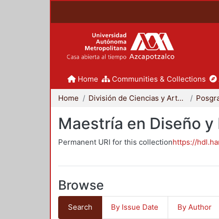
Home
Communities & Collections
Home
División de Ciencias y Artes para el Diseño
Posgr
Maestría en Diseño y
Permanent URI for this collection
https://hdl.h
Browse
Search
By Issue Date
By Author