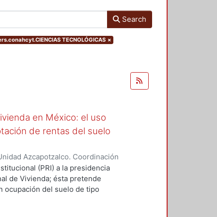
Search
ters.conahcyt.CIENCIAS TECNOLÓGICAS
×
ivienda en México: el uso
tación de rentas del suelo
Unidad Azcapotzalco. Coordinación
, Felipe De Jesús
stitucional (PRI) a la presidencia
al de Vivienda; ésta pretende
n ocupación del suelo de tipo
compacta. Modelo que se alinea a
 internacionales como la OCDE. El