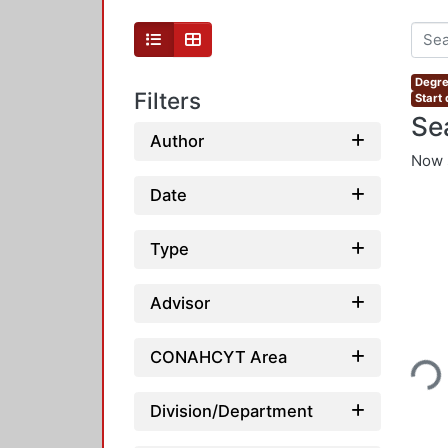
Degre
Filters
Start
Se
Author
Now 
Date
Type
Advisor
Loading...
CONAHCYT Area
Division/Department