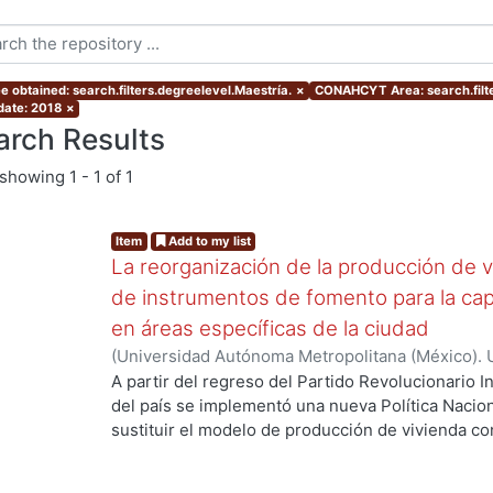
e obtained: search.filters.degreelevel.Maestría.
×
CONAHCYT Area: search.fil
 date: 2018
×
arch Results
showing
1 - 1 of 1
Item
Add to my list
La reorganización de la producción de v
de instrumentos de fomento para la cap
en áreas específicas de la ciudad
(
Universidad Autónoma Metropolitana (México). 
de Servicios de Información.
,
2018-01
)
Hernández
A partir del regreso del Partido Revolucionario In
del país se implementó una nueva Política Nacion
sustituir el modelo de producción de vivienda co
horizontal-periférico, por un modelo de ciudad 
las políticas urbanas promovidas por organismos