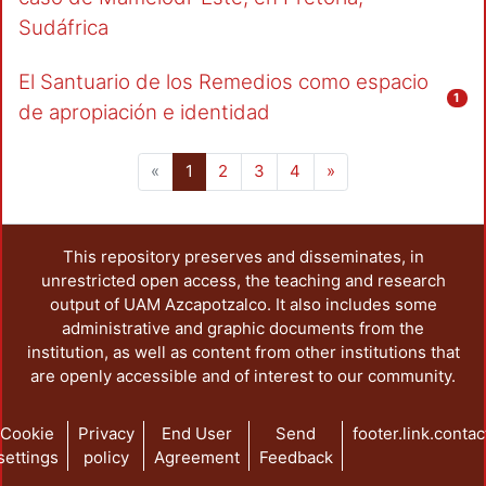
Sudáfrica
El Santuario de los Remedios como espacio
1
de apropiación e identidad
(current)
«
1
2
3
4
»
This repository preserves and disseminates, in
unrestricted open access, the teaching and research
output of UAM Azcapotzalco. It also includes some
administrative and graphic documents from the
institution, as well as content from other institutions that
are openly accessible and of interest to our community.
Cookie
Privacy
End User
Send
footer.link.contac
settings
policy
Agreement
Feedback