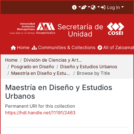
Log In
Secretaría de
Unidad
Home
Communities & Collections
All of Zaloamat
Home
División de Ciencias y Artes para el Diseño
Posgrado en Diseño
Diseño y Estudios Urbanos
Maestría en Diseño y Estudios Urbanos
Browse by Title
Maestría en Diseño y Estudios
Urbanos
Permanent URI for this collection
https://hdl.handle.net/11191/2463