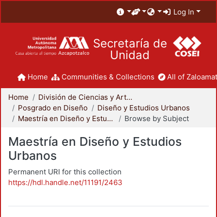
Log In
Secretaría de
Unidad
Home
Communities & Collections
All of Zaloamat
Home
División de Ciencias y Artes para el Diseño
Posgrado en Diseño
Diseño y Estudios Urbanos
Maestría en Diseño y Estudios Urbanos
Browse by Subject
Maestría en Diseño y Estudios
Urbanos
Permanent URI for this collection
https://hdl.handle.net/11191/2463