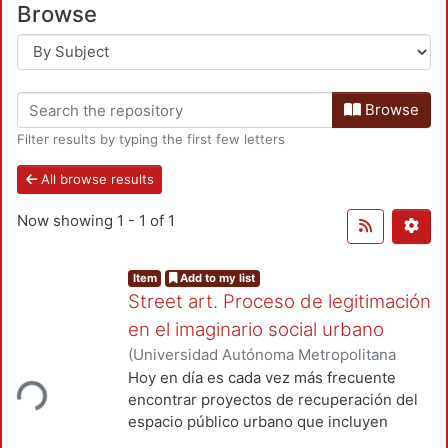
Browse
Browse
Filter results by typing the first few letters
All browse results
Now showing
1 - 1 of 1
Item
Add to my list
Street art. Proceso de legitimación
en el imaginario social urbano
(
Universidad Autónoma Metropolitana
(México). Unidad Azcapotzalco.
Hoy en día es cada vez más frecuente
ding...
Coordinación de Servicios de
encontrar proyectos de recuperación del
Información.
,
2017-06
)
Rodríguez Castro,
espacio público urbano que incluyen
Ana Julieta
expresiones artísticas en su planeación.