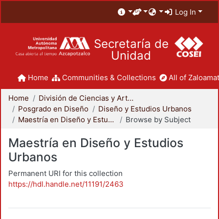
Log In
Secretaría de
Unidad
Home
Communities & Collections
All of Zaloamat
Home
División de Ciencias y Artes para el Diseño
Posgrado en Diseño
Diseño y Estudios Urbanos
Maestría en Diseño y Estudios Urbanos
Browse by Subject
Maestría en Diseño y Estudios
Urbanos
Permanent URI for this collection
https://hdl.handle.net/11191/2463