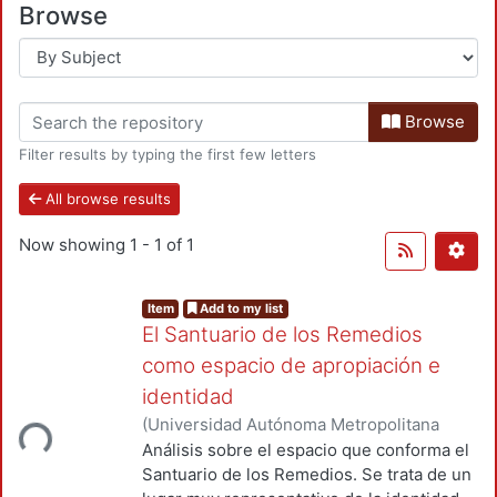
Browse
Browse
Filter results by typing the first few letters
All browse results
Now showing
1 - 1 of 1
Item
Add to my list
El Santuario de los Remedios
como espacio de apropiación e
identidad
(
Universidad Autónoma Metropolitana
ading...
(México). Unidad Azcapotzalco.
Análisis sobre el espacio que conforma el
Coordinación de Servicios de
Santuario de los Remedios. Se trata de un